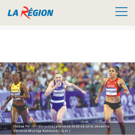
Hélène Parisot (au centre) a terminé 3e de sa série, devant la
Bernoise Mujinga Kambundji (à dr.).