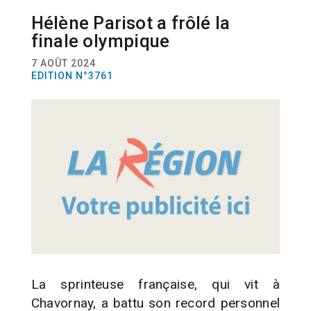
Hélène Parisot a frôlé la
SPORT
ATHLÉTISME
JEUX OLYMPIQUES
finale olympique
7 AOÛT 2024
EDITION N°3761
La sprinteuse française, qui vit à
Chavornay, a battu son record personnel