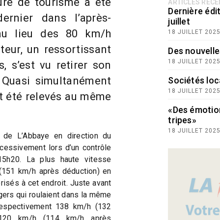
ure de tourisme a été
ARTICLES RÉC
Dernière édit
ernier dans l’après-
juillet
au lieu des 80 km/h
18 JUILLET 202
teur, un ressortissant
Des nouvelle
18 JUILLET 202
, s’est vu retirer son
 Quasi simultanément
Sociétés loc
18 JUILLET 202
nt été relevés au même
«Des émotio
tripes»
18 JUILLET 202
nt de L’Abbaye en direction du
cessivement lors d’un contrôle
15h20. La plus haute vitesse
(151 km/h après déduction) en
risés à cet endroit. Juste avant
ers qui roulaient dans la même
 respectivement 138 km/h (132
 120 km/h (114 km/h après