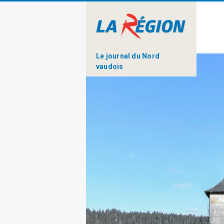
Le journal du Nord
vaudois