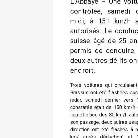
L’Abbaye – Une voit
contrôlée, samedi d
midi, à 151 km/h 
autorisés. Le conduc
suisse âgé de 25 ans
permis de conduire.
deux autres délits o
endroit.
Trois voitures qui circulaie
Brassus ont été flashées suc
radar, samedi dernier vers 
constatée était de 158 km/h 
lieu et place des 80 km/h auto
son passage, deux autres usag
direction ont été flashés à
km/ après déduction) et