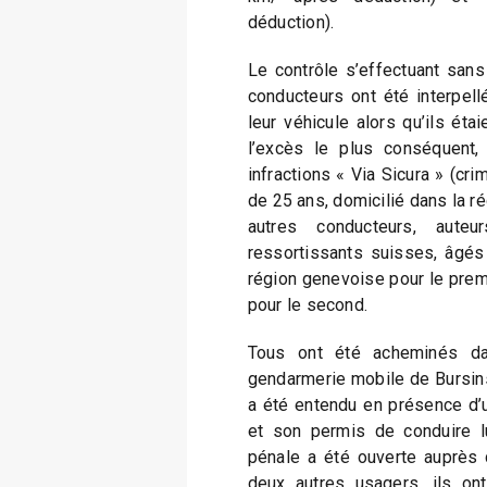
déduction).
Le contrôle s’effectuant sans 
conducteurs ont été interpel
leur véhicule alors qu’ils étai
l’excès le plus conséquent,
infractions « Via Sicura » (cri
de 25 ans, domicilié dans la r
autres conducteurs, auteu
ressortissants suisses, âgés
région genevoise pour le prem
pour le second.
Tous ont été acheminés da
gendarmerie mobile de Bursins.
a été entendu en présence d’un
et son permis de conduire lu
pénale a été ouverte auprès 
deux autres usagers, ils on