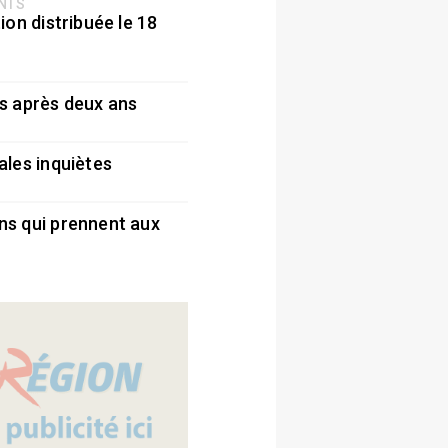
ENTS
ion distribuée le 18
5
s après deux ans
5
ales inquiètes
5
ns qui prennent aux
5