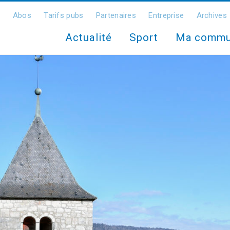
Abos
Tarifs pubs
Partenaires
Entreprise
Archives
Actualité
Sport
Ma comm