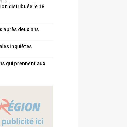
ENTS
ion distribuée le 18
5
s après deux ans
5
ales inquiètes
5
ns qui prennent aux
5