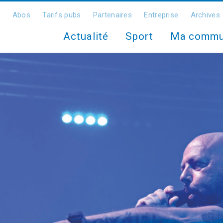
Abos
Tarifs pubs
Partenaires
Entreprise
Archives
Actualité
Sport
Ma comm