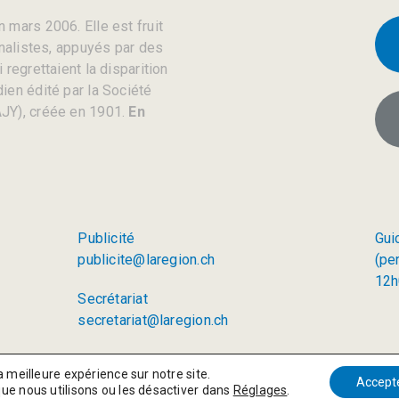
 mars 2006. Elle est fruit
rnalistes, appuyés par des
regrettaient la disparition
ien édité par la Société
JY), créée en 1901.
En
Publicité
Gui
publicite@laregion.ch
(pe
12h
Secrétariat
secretariat@laregion.ch
a meilleure expérience sur notre site.
Accept
que nous utilisons ou les désactiver dans
Réglages
.