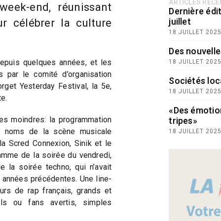
ARTICLES RÉC
week-end, réunissant
Dernière édit
juillet
r célébrer la culture
18 JUILLET 202
Des nouvelle
depuis quelques années, et les
18 JUILLET 202
s par le comité d’organisation
Sociétés loc
rget Yesterday Festival, la 5e,
18 JUILLET 202
te.
«Des émotio
es moindres: la programmation
tripes»
ds noms de la scène musicale
18 JUILLET 202
la Scred Connexion, Sinik et le
ramme de la soirée du vendredi,
 la soirée techno, qui n’avait
 années précédentes. Une line-
urs de rap français, grands et
els ou fans avertis, simples