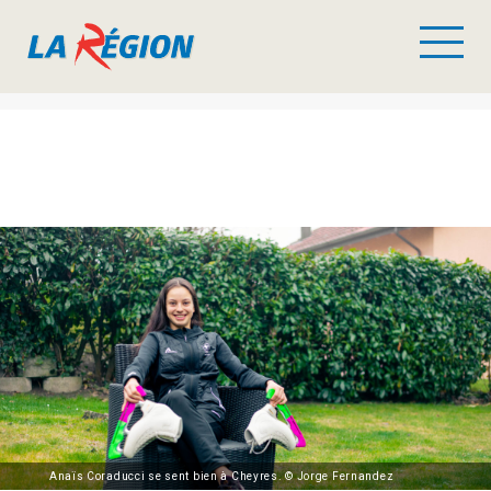
Anaïs Coraducci se sent bien à Cheyres. © Jorge Fernandez