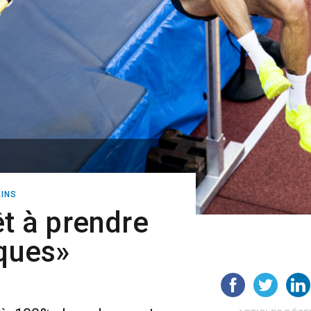
INS
êt à prendre
sques»