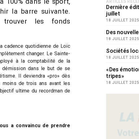
à 100% dans le sport,
ARTICLES RÉC
Dernière édit
hir la barre suivante.
juillet
 trouver les fonds
18 JUILLET 202
Des nouvelle
18 JUILLET 202
 La cadence quotidienne de Loïc
Sociétés loc
mplètement changer. Le Sainte-
18 JUILLET 202
ployé à la comptabilité de la
 démission dans le but de se
«Des émotio
tripes»
létisme. Il deviendra «pro» dès
 moins de trois ans avant les
18 JUILLET 202
bjectif ultime du recordman de
vous a convaincu de prendre