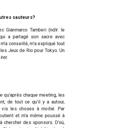
autres sauteurs?
c Gianmarco Tamberi (ndlr: le
 qui a partagé son sacre avec
m’a conseillé, m’a expliqué tout
 les Jeux de Rio pour Tokyo. Un
irer.
e qu’après chaque meeting, les
t, de tout ce qu’il y a autour,
e vis les choses à moitié. Par
soutient et m’a même poussé à
 à chercher des sponsors. D’où,