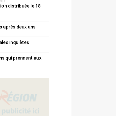
ENTS
ion distribuée le 18
5
s après deux ans
5
ales inquiètes
5
ns qui prennent aux
5