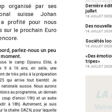
ARTICLES RÉC
mp organisé par ses
Dernière édit
juillet
ational suisse Johan
18 JUILLET 202
 a profité pour nous
Des nouvelle
s sur le prochain Euro
18 JUILLET 202
 encore.
Sociétés loc
18 JUILLET 202
bord, parlez-nous un peu
e moment.
«Des émotio
tripes»
nise le camp Djourou Elite, à
18 JUILLET 202
e 9 à 16 ans, en salle, une
nt de très près à la préparation
5 qui arrive tout bientôt. Je
e nationale suisse. Nous aurons
tions au programme, un demain
r: coup d’envoi 19h) et un autre
lr: à 18h). Autrement, je suis
ur la chaîne DAZN, pour laquelle