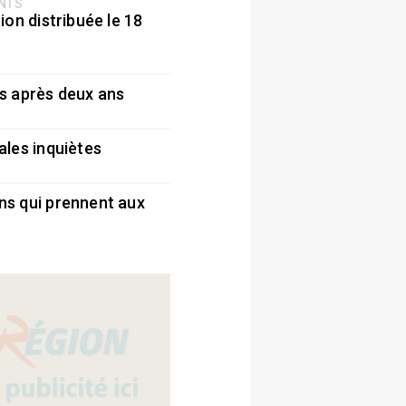
ENTS
ion distribuée le 18
5
s après deux ans
5
ales inquiètes
5
ns qui prennent aux
5