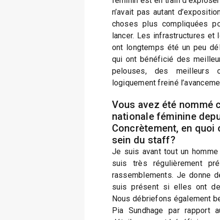
féminin est en train d’explose
n’avait pas autant d’expositio
choses plus compliquées pou
lancer. Les infrastructures e
ont longtemps été un peu dé
qui ont bénéficié des meilleu
pelouses, des meilleurs o
logiquement freiné l’avanceme
Vous avez été nommé co
nationale féminine depu
Concrètement, en quoi c
sein du staff?
Je suis avant tout un homme d
suis très régulièrement pr
rassemblements. Je donne de
suis présent si elles ont de
Nous débriefons également be
Pia Sundhage par rapport a