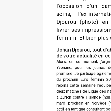
l’occasion d’un ca
soins, l’ex-intern
Djourou (photo) en
livrer ses impression
féminin. Et bien plus
Johan Djourou, tout d’a
de votre actualité en c
Alors, en ce moment, j’orga
Yvonand, pour les jeunes d
première. Je participe égaleme
du prochain Euro féminin 202
rejoins cette semaine l’équip
deux matches de Ligue des na
à Zurich contre l’Islande (ndl
mardi prochain en Norvège (nd
actif en tant que consultant po