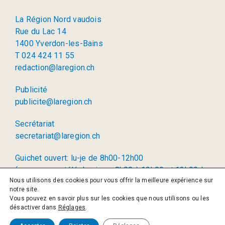
La Région Nord vaudois
Rue du Lac 14
1400 Yverdon-les-Bains
T 024 424 11 55
redaction@laregion.ch
Publicité
publicite@laregion.ch
Secrétariat
secretariat@laregion.ch
Guichet ouvert: lu-je de 8h00-12h00
(permanence téléphonique: 8h00 à 12h00 et 13h00 à
Nous utilisons des cookies pour vous offrir la meilleure expérience sur
17h00)
notre site.
Vous pouvez en savoir plus sur les cookies que nous utilisons ou les
© 2026 La Région SA
désactiver dans
Réglages
.
Politique de confidentialité