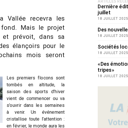
ARTICLES RÉC
Dernière édit
juillet
 Vallée recevra les
18 JUILLET 202
fond. Mais le projet
Des nouvelle
 et prévoit, dans sa
18 JUILLET 202
des élançoirs pour le
Sociétés loc
18 JUILLET 202
ochains mois seront
«Des émotio
tripes»
18 JUILLET 202
Les premiers flocons sont
tombés en altitude, la
saison des sports d’hiver
vient de commencer ou va
s’ouvrir dans les semaines
à venir. Un événement
cristallise toute l’attention :
en février, le monde aura les