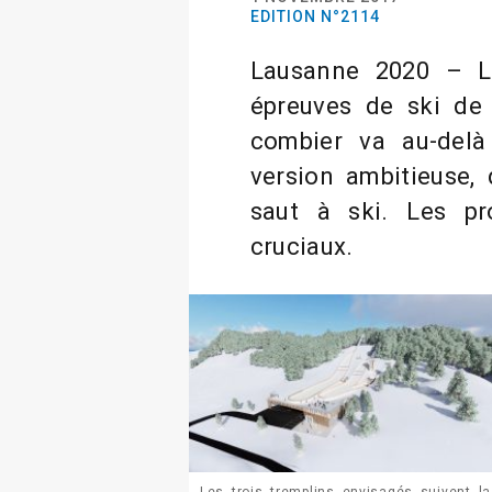
EDITION N°2114
Lausanne 2020 – La
épreuves de ski de 
combier va au-delà
version ambitieuse, 
saut à ski. Les pr
cruciaux.
Les trois tremplins envisagés suivent la