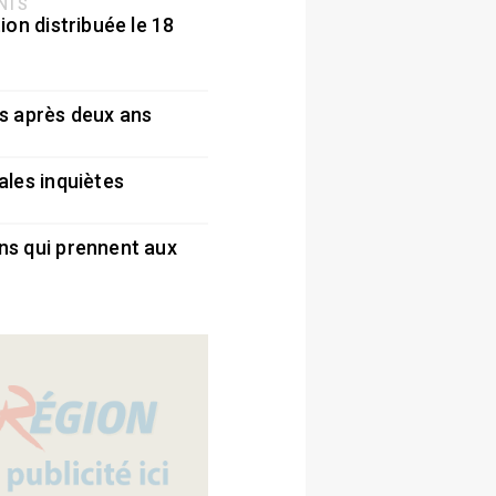
ENTS
ion distribuée le 18
5
s après deux ans
5
ales inquiètes
5
ns qui prennent aux
5