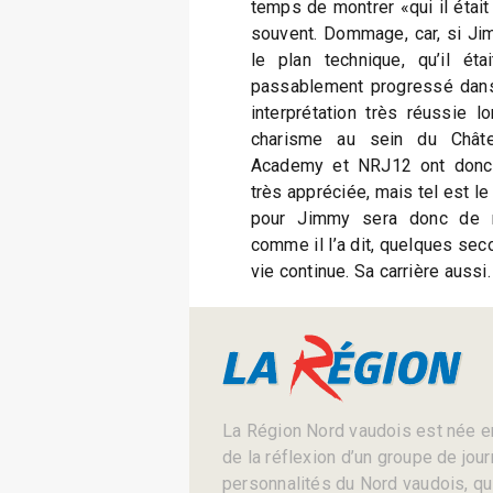
temps de montrer «qui il était
souvent. Dommage, car, si Ji
le plan technique, qu’il étai
passablement progressé dans
interprétation très réussie l
charisme au sein du Châtea
Academy et NRJ12 ont donc p
très appréciée, mais tel est le 
pour Jimmy sera donc de re
comme il l’a dit, quelques sec
vie continue. Sa carrière aussi.
La Région Nord vaudois est née en
de la réflexion d’un groupe de jou
personnalités du Nord vaudois, qui 