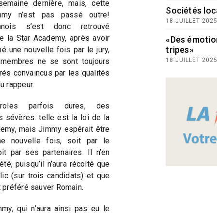
semaine dernière, mais, cette
Sociétés loc
immy n’est pas passé outre!
18 JUILLET 202
onnois s’est donc retrouvé
e la Star Academy, après avoir
«Des émotio
tripes»
é une nouvelle fois par le jury,
 membres ne se sont toujours
18 JUILLET 202
és convaincus par les qualités
u rappeur.
oles parfois dures, des
 sévères: telle est la loi de la
demy, mais Jimmy espérait être
e nouvelle fois, soit par le
oit par ses partenaires. Il n’en
été, puisqu’il n’aura récolté que
ic (sur trois candidats) et que
 préféré sauver Romain.
my, qui n’aura ainsi pas eu le