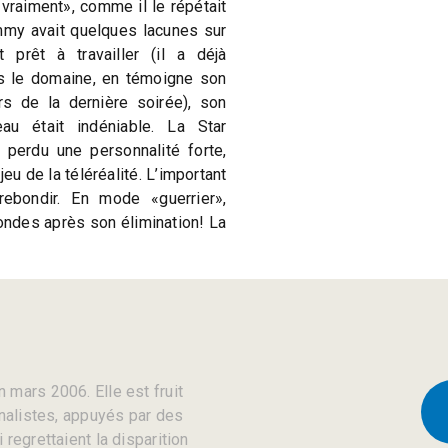
 vraiment», comme il le répétait
mmy avait quelques lacunes sur
t prêt à travailler (il a déjà
 le domaine, en témoigne son
ors de la dernière soirée), son
u était indéniable. La Star
erdu une personnalité forte,
jeu de la téléréalité. L’important
bondir. En mode «guerrier»,
ondes après son élimination! La
 mars 2006. Elle est fruit
rnalistes, appuyés par des
regrettaient la disparition