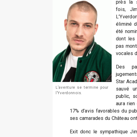
près la 
fois, J
L’Yverd
éliminé d
été nomin
dont les
pas montr
vocales d
Des par
jugements
Star Aca
L’aventure se termine pour
sauvé un
l’Yverdonnois.
public, s
aura rien 
17% d’avis favorables du publ
ses camarades du Château ont
Exit donc le sympathique Jim