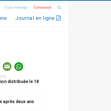
Tout-ménage
Connexion
une
Journal en ligne
ENTS
ion distribuée le 18
5
s après deux ans
5