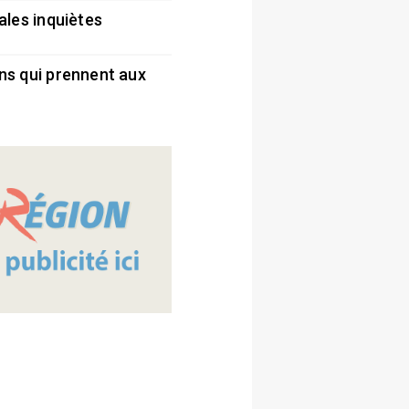
ales inquiètes
5
ns qui prennent aux
5