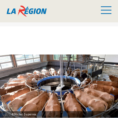
©Michel Duperrex