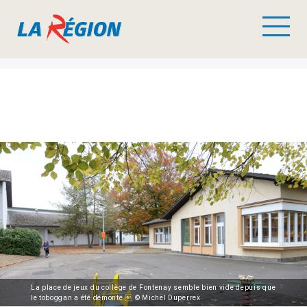
La place de jeux du collège de Fontenay semble bien vide depuis que
le toboggan a été démonté. © Michel Duperrex