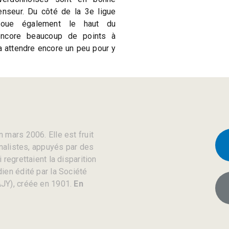
enseur. Du côté de la 3e ligue
joue également le haut du
encore beaucoup de points à
a attendre encore un peu pour y
 mars 2006. Elle est fruit
rnalistes, appuyés par des
regrettaient la disparition
ien édité par la Société
JY), créée en 1901.
En