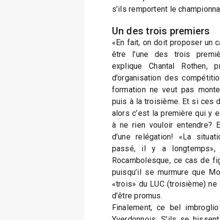
s’ils remportent le championna
Un des trois premiers
«En fait, on doit proposer un c
être l’une des trois premi
explique Chantal Rothen, 
d’organisation des compétiti
formation ne veut pas monte
puis à la troisième. Et si ces 
alors c’est la première qui y e
à ne rien vouloir entendre? E
d’une relégation! «La situat
passé, il y a longtemps», 
Rocambolesque, ce cas de figu
puisqu’il se murmure que Mon
«trois» du LUC (troisième) ne 
d’être promus.
Finalement, ce bel imbroglio 
Yverdonnois. S’ils se hissen