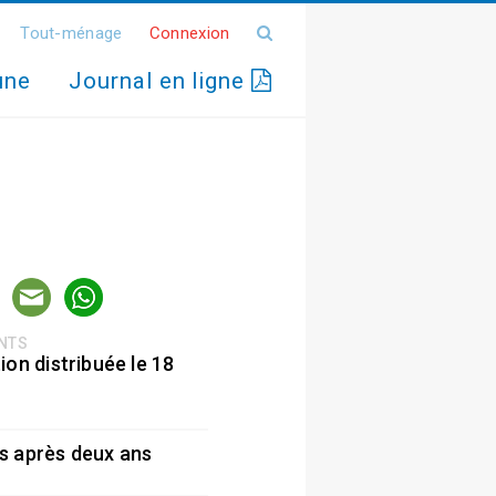
Tout-ménage
Connexion
une
Journal en ligne
ENTS
ion distribuée le 18
5
s après deux ans
5