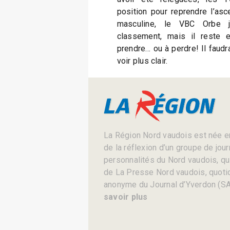
position pour reprendre l’asc
masculine, le VBC Orbe 
classement, mais il reste 
prendre… ou à perdre! Il faudr
voir plus clair.
La Région Nord vaudois est née en
de la réflexion d’un groupe de jou
personnalités du Nord vaudois, qui 
de La Presse Nord vaudois, quotid
anonyme du Journal d’Yverdon (SA
savoir plus