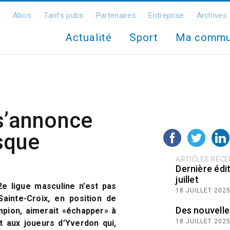
Abos
Tarifs pubs
Partenaires
Entreprise
Archives
Actualité
Sport
Ma comm
 s’annonce
sque
ARTICLES RÉC
Dernière édit
juillet
e ligue masculine n’est pas
18 JUILLET 202
Sainte-Croix, en position de
Des nouvelle
pion, aimerait «échapper» à
18 JUILLET 202
t aux joueurs d’Yverdon qui,