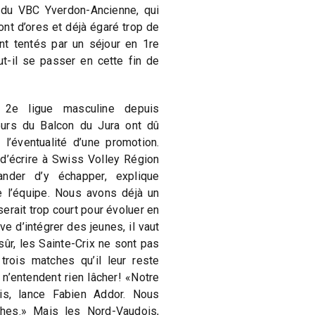
s du VBC Yverdon-Ancienne, qui
ont d’ores et déjà égaré trop de
ont tentés par un séjour en 1re
ut-il se passer en cette fin de
 2e ligue masculine depuis
yeurs du Balcon du Jura ont dû
l’éventualité d’une promotion.
d’écrire à Swiss Volley Région
nder d’y échapper, explique
 l’équipe. Nous avons déjà un
 serait trop court pour évoluer en
ve d’intégrer des jeunes, il vaut
sûr, les Sainte-Crix ne sont pas
rois matches qu’il leur reste
 n’entendent rien lâcher! «Notre
dois, lance Fabien Addor. Nous
ches.» Mais les Nord-Vaudois,