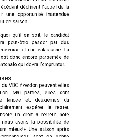
écédant déclinent l’appel de la
oir une opportunité inattendue
ébut de saison…
uoi qu’il en soit, le candidat
ra peut-être passer par des
enevoise et une valaisanne. La
e est donc encore parsemée de
ntonale qui devra l’emprunter.
uses
es du VBC Yverdon peuvent elles
ion. Mal parties, elles sont
ne lancée et, deuxièmes du
lairement espérer le rester.
ore un droit à l’erreur, note
si nous avons la possibilité de
tant mieux!» Une saison après
Yverdonnoises sont en bonne