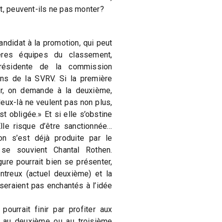
t, peuvent-ils ne pas monter?
andidat à la promotion, qui peut
ères équipes du classement,
présidente de la commission
ons de la SVRV. Si la première
r, on demande à la deuxième,
deux-là ne veulent pas non plus,
st obligée.» Et si elle s’obstine
lle risque d’être sanctionnée…
ion s’est déjà produite par le
se souvient Chantal Rothen.
re pourrait bien se présenter,
treux (actuel deuxième) et la
seraient pas enchantés à l’idée
pourrait finir par profiter aux
t au deuxième ou au troisième