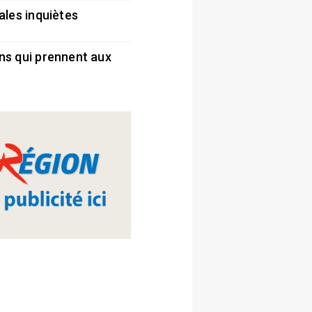
ales inquiètes
5
ns qui prennent aux
5