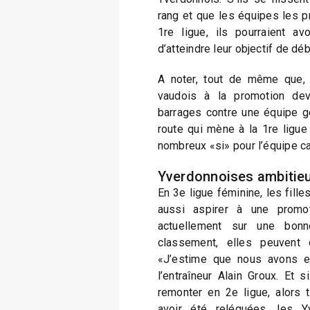
rang et que les équipes les pr
1re ligue, ils pourraient av
d’atteindre leur objectif de d
A noter, tout de même que, q
vaudois à la promotion dev
barrages contre une équipe g
route qui mène à la 1re ligu
nombreux «si» pour l’équipe ca
Yverdonnoises ambitie
En 3e ligue féminine, les fill
aussi aspirer à une promot
actuellement sur une bon
classement, elles peuvent c
«J’estime que nous avons enc
l’entraîneur Alain Groux. Et 
remonter en 2e ligue, alors 
avoir été reléguées, les 