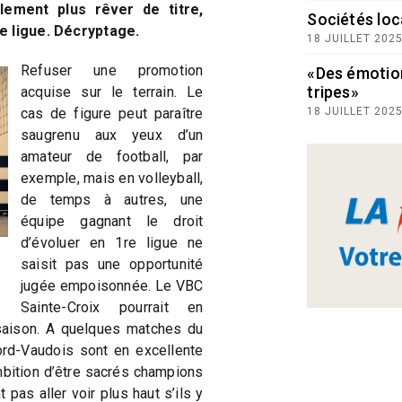
lement plus rêver de titre,
Sociétés loc
e ligue. Décryptage.
18 JUILLET 202
Refuser une promotion
«Des émotio
tripes»
acquise sur le terrain. Le
cas de figure peut paraître
18 JUILLET 202
saugrenu aux yeux d’un
amateur de football, par
exemple, mais en volleyball,
de temps à autres, une
équipe gagnant le droit
d’évoluer en 1re ligue ne
saisit pas une opportunité
jugée empoisonnée. Le VBC
Sainte-Croix pourrait en
 saison. A quelques matches du
rd-Vaudois sont en excellente
ambition d’être sacrés champions
 pas aller voir plus haut s’ils y