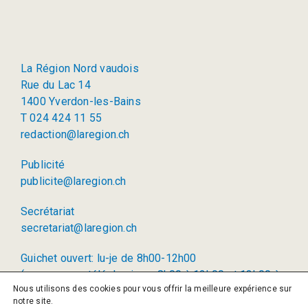
La Région Nord vaudois
Rue du Lac 14
1400 Yverdon-les-Bains
T 024 424 11 55
redaction@laregion.ch
Publicité
publicite@laregion.ch
Secrétariat
secretariat@laregion.ch
Guichet ouvert: lu-je de 8h00-12h00
(permanence téléphonique: 8h00 à 12h00 et 13h00 à
Nous utilisons des cookies pour vous offrir la meilleure expérience sur
17h00)
notre site.