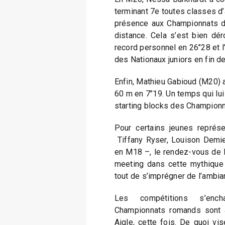
terminant 7e toutes classes d
présence aux Championnats de 
distance. Cela s’est bien dé
record personnel en 26’’28 et 
des Nationaux juniors en fin de
Enfin, Mathieu Gabioud (M20) a
60 m en 7’’19. Un temps qui lui
starting blocks des Championna
Pour certains jeunes représ
Tiffany Ryser, Louison Demie
en M18 –, le rendez-vous de M
meeting dans cette mythique s
tout de s’imprégner de l’ambia
Les compétitions s’ench
Championnats romands sont
Aigle, cette fois. De quoi vi