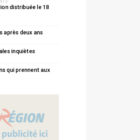
ENTS
ion distribuée le 18
5
s après deux ans
5
ales inquiètes
5
ns qui prennent aux
5