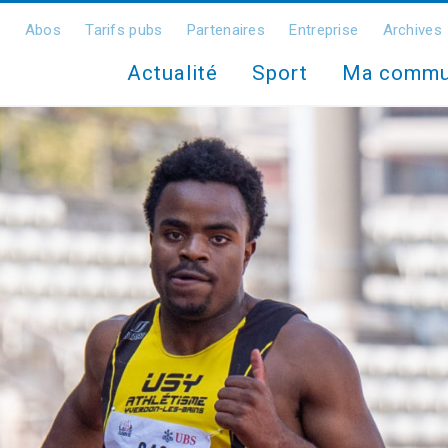
Abos
Tarifs pubs
Partenaires
Entreprise
Archives
Actualité
Sport
Ma comm