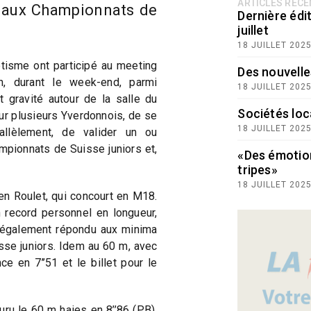
ARTICLES RÉC
e aux Championnats de
Dernière édit
juillet
18 JUILLET 202
tisme ont participé au meeting
Des nouvelle
n, durant le week-end, parmi
18 JUILLET 202
 gravité autour de la salle du
Sociétés loc
ur plusieurs Yverdonnois, de se
18 JUILLET 202
allèlement, de valider un ou
mpionnats de Suisse juniors et,
«Des émotio
tripes»
18 JUILLET 202
en Roulet, qui concourt en M18.
 record personnel en longueur,
 également répondu aux minima
se juniors. Idem au 60 m, avec
e en 7’’51 et le billet pour le
ru le 60 m haies en 8’’86 (PB),