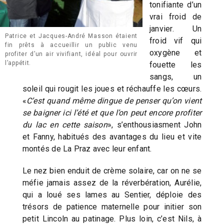
tonifiante d’un
vrai froid de
janvier. Un
Patrice et Jacques-André Masson étaient
froid vif qui
fin prêts à accueillir un public venu
oxygène et
profiter d’un air vivifiant, idéal pour ouvrir
l’appétit.
fouette les
sangs, un
soleil qui rougit les joues et réchauffe les cœurs.
«
C’est quand même dingue de penser qu’on vient
se baigner ici l’été et que l’on peut encore profiter
du lac en cette saison
», s’enthousiasment John
et Fanny, habitués des avantages du lieu et vite
montés de La Praz avec leur enfant.
Le nez bien enduit de crème solaire, car on ne se
méfie jamais assez de la réverbération, Aurélie,
qui a loué ses lames au Sentier, déploie des
trésors de patience maternelle pour initier son
petit Lincoln au patinage. Plus loin, c’est Nils, à