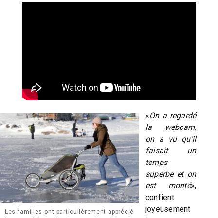
«
On a regardé
la webcam,
on a vu qu’il
faisait un
temps
superbe et on
est monté
»,
confient
joyeusement
Les familles ont particulièrement apprécié