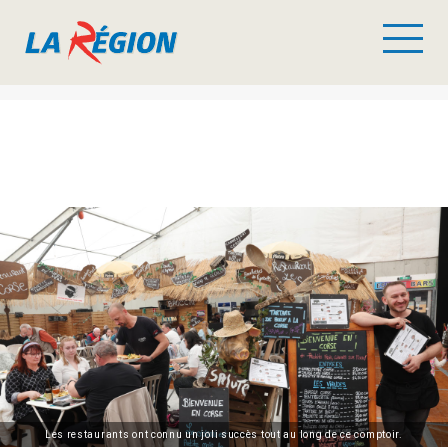
Les restaurants ont connu un joli succès tout au long de ce comptoir.