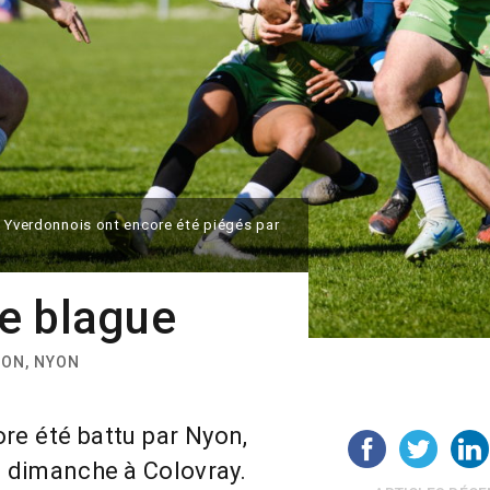
s Yverdonnois ont encore été piégés par
e blague
ION, NYON
re été battu par Nyon,
, dimanche à Colovray.