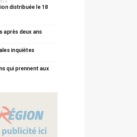
ENTS
ion distribuée le 18
5
s après deux ans
5
ales inquiètes
5
ns qui prennent aux
5