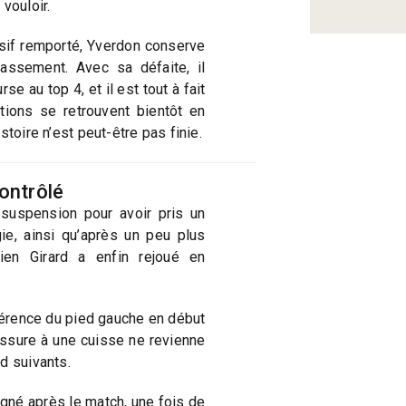
vouloir.
sif remporté, Yverdon conserve
lassement. Avec sa défaite, il
e au top 4, et il est tout à fait
ions se retrouvent bientôt en
stoire n’est peut-être pas finie.
contrôlé
suspension pour avoir pris un
ie, ainsi qu’après un peu plus
ien Girard a enfin rejoué en
fférence du pied gauche en début
essure à une cuisse ne revienne
d suivants.
gné après le match, une fois de