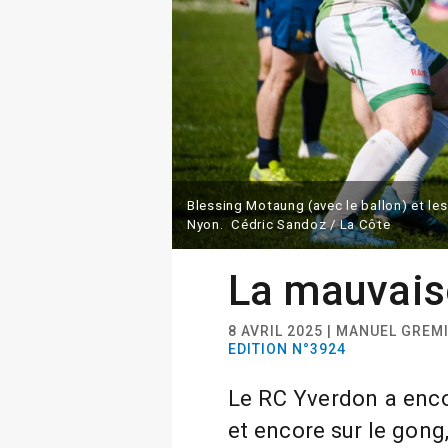
Blessing Motaung (avec le ballon) et le
Nyon. Cédric Sandoz / La Côte
La mauvais
8 AVRIL 2025 | MANUEL GREM
EDITION N°3924
Le RC Yverdon a enco
et encore sur le gong