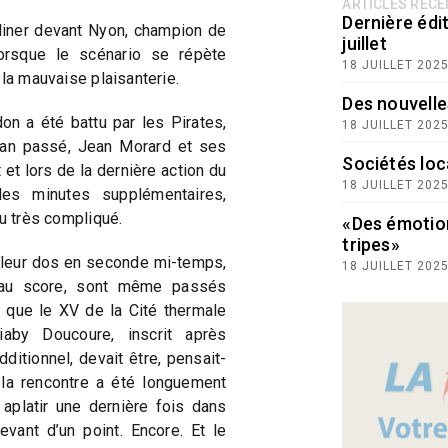
ARTICLES RÉC
Dernière édit
ncliner devant Nyon, champion de
juillet
lorsque le scénario se répète
18 JUILLET 202
 la mauvaise plaisanterie.
Des nouvelle
n a été battu par les Pirates,
18 JUILLET 202
’an passé, Jean Morard et ses
Sociétés loc
 et lors de la dernière action du
18 JUILLET 202
les minutes supplémentaires,
eu très compliqué.
«Des émotio
tripes»
 leur dos en seconde mi-temps,
18 JUILLET 202
 au score, sont même passés
 que le XV de la Cité thermale
aby Doucoure, inscrit après
itionnel, devait être, pensait-
s la rencontre a été longuement
 aplatir une dernière fois dans
evant d’un point. Encore. Et le