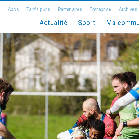
Abos
Tarifs pubs
Partenaires
Entreprise
Archives
Actualité
Sport
Ma comm