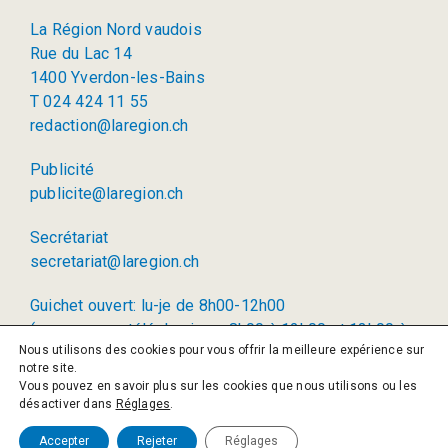
La Région Nord vaudois
Rue du Lac 14
1400 Yverdon-les-Bains
T 024 424 11 55
redaction@laregion.ch
Publicité
publicite@laregion.ch
Secrétariat
secretariat@laregion.ch
Guichet ouvert: lu-je de 8h00-12h00
(permanence téléphonique: 8h00 à 12h00 et 13h00 à
Nous utilisons des cookies pour vous offrir la meilleure expérience sur
17h00)
notre site.
Vous pouvez en savoir plus sur les cookies que nous utilisons ou les
© 2026 La Région SA
désactiver dans
Réglages
.
Politique de confidentialité
Accepter
Rejeter
Réglages