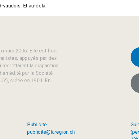
rd-vaudois. Et au-delà…
 mars 2006. Elle est fruit
rnalistes, appuyés par des
regrettaient la disparition
ien édité par la Société
JY), créée en 1901.
En
Publicité
Gui
publicite@laregion.ch
(pe