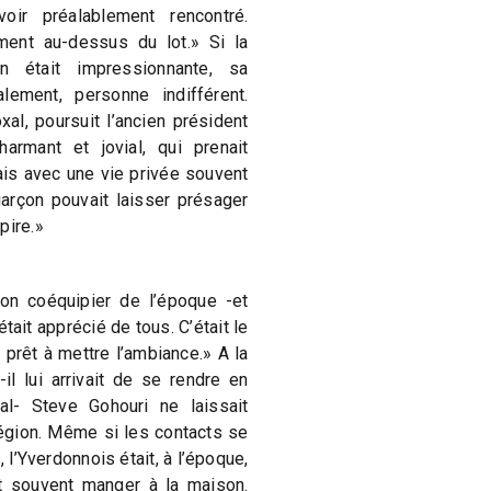
oir préalablement rencontré.
ement au-dessus du lot.» Si la
en était impressionnante, sa
alement, personne indifférent.
al, poursuit l’ancien président
harmant et jovial, qui prenait
ais avec une vie privée souvent
arçon pouvait laisser présager
pire.»
n coéquipier de l’époque -et
ait apprécié de tous. C’était le
prêt à mettre l’ambiance.» A la
il lui arrivait de se rendre en
l- Steve Gohouri ne laissait
égion. Même si les contacts se
 l’Yverdonnois était, à l’époque,
ait souvent manger à la maison.