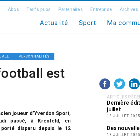
Abos
Tarifs pubs
Partenaires
Entreprise
Archives
Actualité
Sport
Ma comm
BALL
PERSONNALITÉS
football est
ARTICLES RÉC
Dernière édit
juillet
ncien joueur d’Yverdon Sport,
18 JUILLET 202
udi passé, à Krenfeld, en
Des nouvelle
t porté disparu depuis le 12
18 JUILLET 202