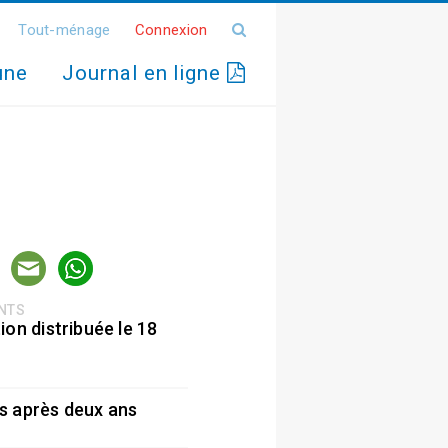
Tout-ménage
Connexion
une
Journal en ligne
ENTS
ion distribuée le 18
5
s après deux ans
5