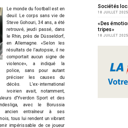
Sociétés loc
Le monde du football est en
18 JUILLET 202
deuil. Le corps sans vie de
Steve Gohouri, 34 ans, a été
«Des émotio
tripes»
retrouvé, jeudi passé, dans
le Rhin, près de Düsseldorf,
18 JUILLET 202
en Allemagne. «Selon les
résultats de l’autopsie, il ne
comportait aucun signe de
violence», a indiqué la
police, sans pour autant
préciser les causes du
décès. L’ex-international
ivoirien avait, notamment,
leurs d’Yverdon Sport et des
desliga, avec le Borussia
 ancien entraîneur à ses
ois, tous lui rendent un vibrant
nir impérissable de ce joueur