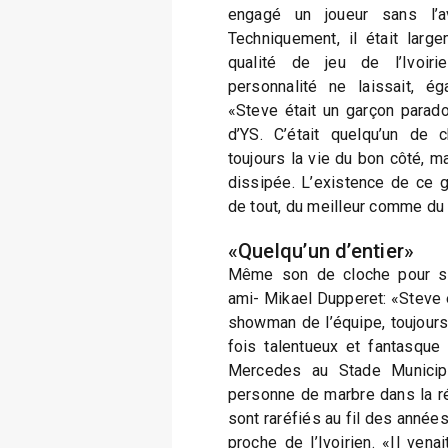
engagé un joueur sans l’av
Techniquement, il était larg
qualité de jeu de l’Ivoiri
personnalité ne laissait, ég
«Steve était un garçon paradox
d’YS. C’était quelqu’un de c
toujours la vie du bon côté, m
dissipée. L’existence de ce g
de tout, du meilleur comme du 
«Quelqu’un d’entier»
Même son de cloche pour so
ami- Mikael Dupperet: «Steve ét
showman de l’équipe, toujours 
fois talentueux et fantasque -
Mercedes au Stade Municipa
personne de marbre dans la r
sont raréfiés au fil des années,
proche de l’Ivoirien. «Il ven