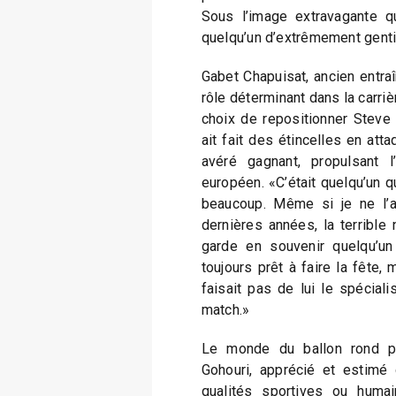
Sous l’image extravagante qu
quelqu’un d’extrêmement gentil,
Gabet Chapuisat, ancien entraî
rôle déterminant dans la carrièr
choix de repositionner Steve 
ait fait des étincelles en attaq
avéré gagnant, propulsant l
européen. «C’était quelqu’un qu
beaucoup. Même si je ne l’a
dernières années, la terrible 
garde en souvenir quelqu’un 
toujours prêt à faire la fête
faisait pas de lui le spécial
match.»
Le monde du ballon rond pl
Gohouri, apprécié et estimé
qualités sportives ou humai