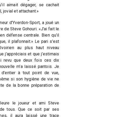
’il aimait dégager, se cachait
 jovial et attachant.»
neur d’Yverdon-Sport, a joué un
e de Steve Gohouri. «J’ai fait le
en défense centrale. Bien qu’il
ue, il plafonnait.» Le pari s’est
’Ivoirien au plus haut niveau
e j’appréciais et que j’estimais
i revu que deux fois ces dix
nouvelle m’a laissé pantois. Je
d’entier à tout point de vue,
, même si son hygiène de vie ne
iste de la bonne préparation de
eure le joueur et ami Steve
 de tous. Que ce soit par ses
nes, il aura laissé une trace