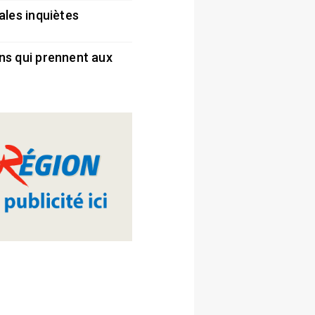
ales inquiètes
5
ns qui prennent aux
5