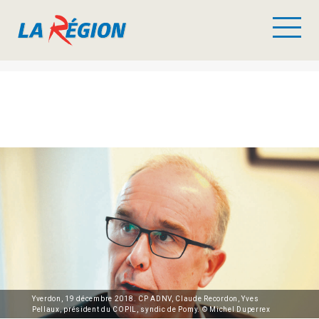
Yverdon, 19 décembre 2018. CP ADNV, Claude Recordon, Yves
Pellaux, président du COPIL, syndic de Pomy. © Michel Duperrex