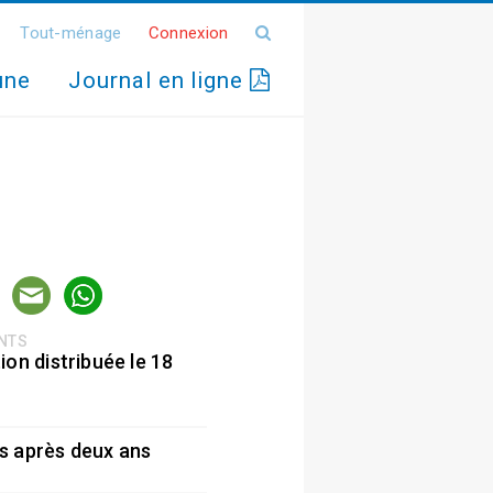
Tout-ménage
Connexion
une
Journal en ligne
ENTS
ion distribuée le 18
5
s après deux ans
5