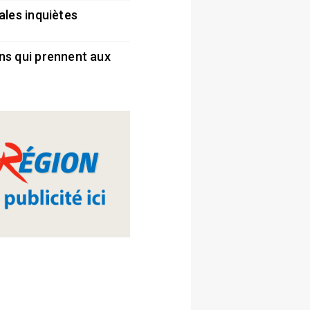
ales inquiètes
5
ns qui prennent aux
5