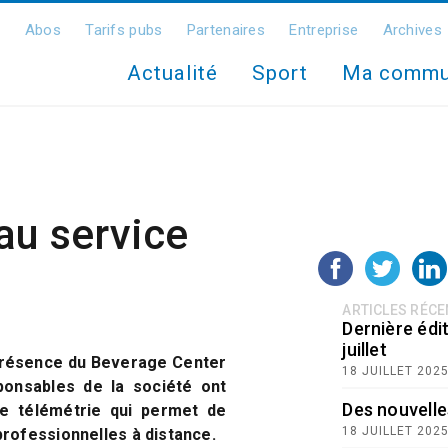
Abos
Tarifs pubs
Partenaires
Entreprise
Archives
Actualité
Sport
Ma comm
au service
ARTICLES RÉC
Dernière édit
juillet
présence du Beverage Center
18 JUILLET 202
ponsables de la société ont
Des nouvelle
de télémétrie qui permet de
18 JUILLET 202
professionnelles à distance.