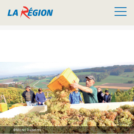
©Michel Duperrex