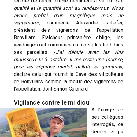
récolte de raisin touche gentiment à sa fin. «
La
qualité et la quantité sont au rendez-vous. Nous
avons profité d’un magnifique mois de
septembre
», commente Alexandre Taillefer,
président des vignerons de l’appellation
Bonvillars. Fraîcheur printanière oblige, les
vendanges ont commencé un mois plus tard dans
ses parcelles. «
J’ai débuté avec les vins
mousseux le 3 octobre. Il me reste une journée,
pour les cépages merlot, gallota et gamaret
»,
déclare celui qui fournit la Cave des viticulteurs
de Bonvillars, comme la moitié des vignerons de
l’appellation, dont Simon Guignard.
Vigilance contre le mildiou
A l’image de
ses collègues
interrogés, ce
dernier a pu