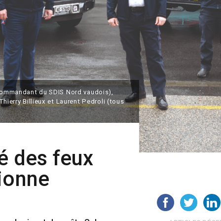
 (commandant du SDIS Nord vaudois),
hierry Billieux et Laurent Pedroli (tous
té des feux
tionne