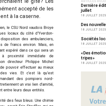
rchaient le gîte? Les
ARTICLES RÉC
Dernière édit
nément accepté de les
juillet
ment à la caserne.
18 JUILLET 202
Des nouvelle
bien, le CSU Nord vaudois Broye
18 JUILLET 202
ues locaux du côté d’Yverdon-
Sociétés loc
disposition des ambulanciers,
18 JUILLET 202
s de francs environ. Mais, en
nt espéré dans ce qui sera un
«Des émotio
l, à proximité immédiate de
tripes»
son directeur Philippe Michel
18 JUILLET 202
 de pouvoir effectuer au mieux
des vies. Et c’est là qu’est
ommandant des pompiers nord-
tiennent un vrai lien d’amitié,
t entre leurs deux entités.
darité des feux bleus. Une chimie