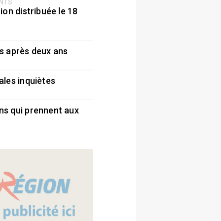
ENTS
ion distribuée le 18
5
s après deux ans
5
ales inquiètes
5
ns qui prennent aux
5