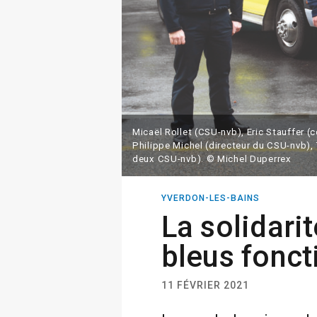
Micaël Rollet (CSU-nvb), Eric Stauffer
Philippe Michel (directeur du CSU-nvb), T
deux CSU-nvb). © Michel Duperrex
YVERDON-LES-BAINS
La solidari
bleus fonc
11 FÉVRIER 2021