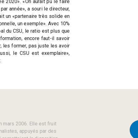
ée 2020». «On aurait pu le faire
par année», a souri le directeur,
it un «partenaire très solide en
onnelle, un exemple». Avec 10%
bal du CSU, le ratio est plus que
formation, encore faut-il savoir
r, les former, pas juste les avoir
aussi, le CSU est exemplaire»,
.
 mars 2006. Elle est fruit
rnalistes, appuyés par des