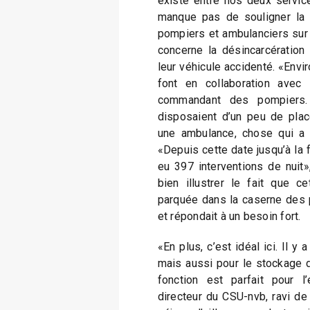
existe entre nos deux services
manque pas de souligner la t
pompiers et ambulanciers sur 
concerne la désincarcération
leur véhicule accidenté. «Envi
font en collaboration avec 
commandant des pompiers.
disposaient d’un peu de place
une ambulance, chose qui a ét
«Depuis cette date jusqu’à la f
eu 397 interventions de nuit»,
bien illustrer le fait que c
parquée dans la caserne des p
et répondait à un besoin fort.
«En plus, c’est idéal ici. Il y
mais aussi pour le stockage d
fonction est parfait pour l
directeur du CSU-nvb, ravi de 