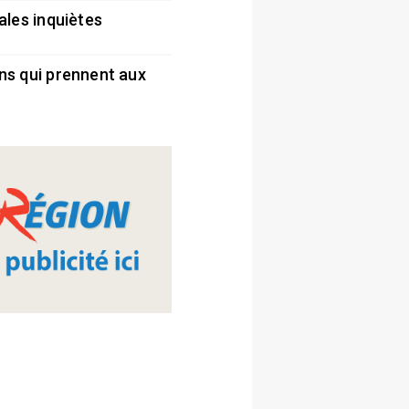
ales inquiètes
5
ns qui prennent aux
5