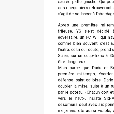
sacrée patte gauche. Qui pour
ses coéquipiers retrouveront u
s’agit de se lancer à l’abordag
Après une première mi-tem
frileuse, YS s’est décidé
adversaire, un FC Wil qui n’av
comme bien souvent, c’est au
l’autre, celui qui doute, prend
Schär, sur un coup-franc à 35
être dangereux.
Mais parce que Dudu et Bou
première mi-temps, Yverdo
défense saint-galloise. Dario
doubler la mise, suite à un 
par le poteau. «Chacun doit êt
vers le haut», insiste Sid
désormais seul avec six points
n’a jamais été aussi visible,