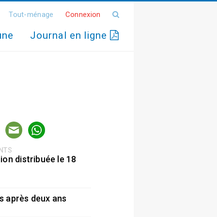
Tout-ménage
Connexion
une
Journal en ligne
ENTS
ion distribuée le 18
5
s après deux ans
5