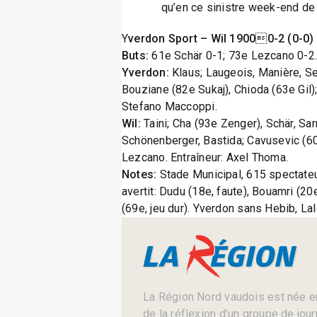
qu’en ce sinistre week-end de
Y
verdon Sport – Wil 19000-2 (0-0)
Buts:
61e Schär 0-1; 73e Lezcano 0-2
Yverdon:
Klaus; Laugeois, Manière, Se
Bouziane (82e Sukaj), Chioda (63e Gil)
Stefano Maccoppi.
Wil:
Taini; Cha (93e Zenger), Schär, Sar
Schönenberger, Bastida; Cavusevic (60
Lezcano. Entraîneur: Axel Thoma.
Notes:
Stade Municipal, 615 spectateu
avertit: Dudu (18e, faute), Bouamri (20e,
(69e, jeu dur). Yverdon sans Hebib, L
La Région Nord vaudois est née en
de la réflexion d’un groupe de jou