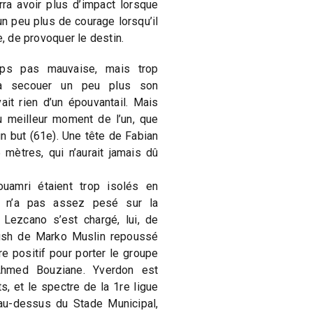
ra avoir plus d’impact lorsque
n peu plus de courage lorsqu’il
e, de provoquer le destin.
ps pas mauvaise, mais trop
 à secouer un peu plus son
ait rien d’un épouvantail. Mais
 meilleur moment de l’un, que
 un but (61e). Une tête de Fabian
 mètres, qui n’aurait jamais dû
amri étaient trop isolés en
n n’a pas assez pesé sur la
 Lezcano s’est chargé, lui, de
rush de Marko Muslin repoussé
re positif pour porter le groupe
-Ahmed Bouziane. Yverdon est
, et le spectre de la 1re ligue
 au-dessus du Stade Municipal,