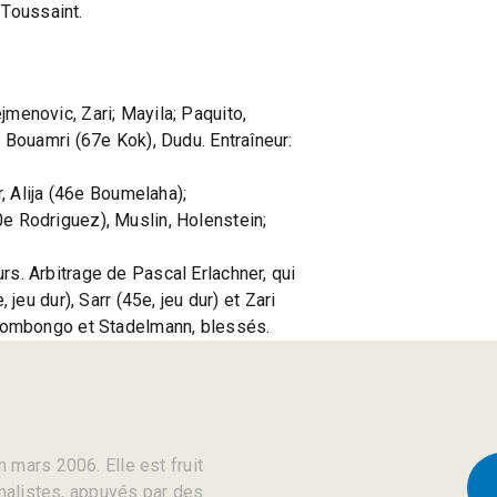
 Toussaint.
.
jmenovic, Zari; Mayila; Paquito,
; Bouamri (67e Kok), Dudu. Entraîneur:
r, Alija (46e Boumelaha);
e Rodriguez), Muslin, Holenstein;
rs. Arbitrage de Pascal Erlachner, qui
 jeu dur), Sarr (45e, jeu dur) et Zari
alombongo et Stadelmann, blessés.
 mars 2006. Elle est fruit
rnalistes, appuyés par des