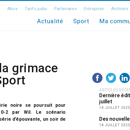
Abos
Tarifs pubs
Partenaires
Entreprise
Archives
Actualité
Sport
Ma comm
la grimace
Sport
ARTICLES RÉC
Dernière édit
juillet
rie noire se poursuit pour
18 JUILLET 202
 0-2 par Wil. Le scénario
Des nouvelle
érie d’épouvante, un soir de
18 JUILLET 202