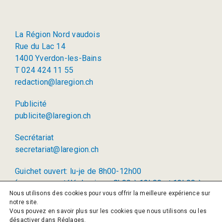
La Région Nord vaudois
Rue du Lac 14
1400 Yverdon-les-Bains
T 024 424 11 55
redaction@laregion.ch
Publicité
publicite@laregion.ch
Secrétariat
secretariat@laregion.ch
Guichet ouvert: lu-je de 8h00-12h00
(permanence téléphonique: 8h00 à 12h00 et 13h00 à
Nous utilisons des cookies pour vous offrir la meilleure expérience sur
17h00)
notre site.
Vous pouvez en savoir plus sur les cookies que nous utilisons ou les
© 2026 La Région SA
désactiver dans
Réglages
.