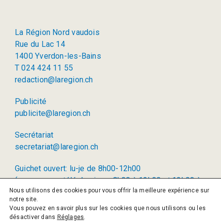
La Région Nord vaudois
Rue du Lac 14
1400 Yverdon-les-Bains
T 024 424 11 55
redaction@laregion.ch
Publicité
publicite@laregion.ch
Secrétariat
secretariat@laregion.ch
Guichet ouvert: lu-je de 8h00-12h00
(permanence téléphonique: 8h00 à 12h00 et 13h00 à
Nous utilisons des cookies pour vous offrir la meilleure expérience sur
17h00)
notre site.
Vous pouvez en savoir plus sur les cookies que nous utilisons ou les
© 2026 La Région SA
désactiver dans
Réglages
.