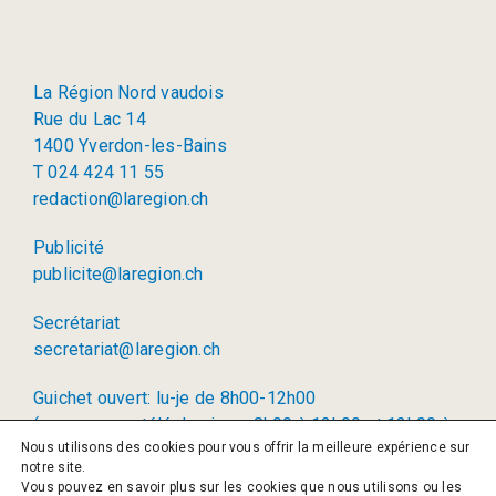
La Région Nord vaudois
Rue du Lac 14
1400 Yverdon-les-Bains
T 024 424 11 55
redaction@laregion.ch
Publicité
publicite@laregion.ch
Secrétariat
secretariat@laregion.ch
Guichet ouvert: lu-je de 8h00-12h00
(permanence téléphonique: 8h00 à 12h00 et 13h00 à
Nous utilisons des cookies pour vous offrir la meilleure expérience sur
17h00)
notre site.
Vous pouvez en savoir plus sur les cookies que nous utilisons ou les