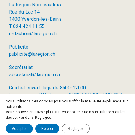
La Région Nord vaudois
Rue du Lac 14
1400 Yverdon-les-Bains
T 024 424 11 55
redaction@laregion.ch
Publicité
publicite@laregion.ch
Secrétariat
secretariat@laregion.ch
Guichet ouvert: lu-je de 8h00-12h00
(permanence téléphonique: 8h00 à 12h00 et 13h00 à
Nous utilisons des cookies pour vous offrir la meilleure expérience sur
17h00)
notre site.
Vous pouvez en savoir plus sur les cookies que nous utilisons ou les
© 2026 La Région SA
désactiver dans
Réglages
.
Politique de confidentialité
Accepter
Rejeter
Réglages