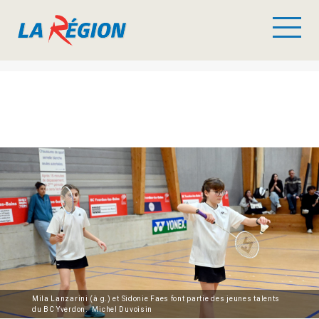
Mila Lanzarini (à g.) et Sidonie Faes font partie des jeunes talents
du BC Yverdon. Michel Duvoisin