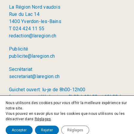
La Région Nord vaudois
Rue du Lac 14
1400 Yverdon-les-Bains
T 024 424 11 55
redaction@laregion.ch
Publicité
publicite@laregion.ch
Secrétariat
secretariat@laregion.ch
Guichet ouvert: lu-je de 8h00-12h00
(permanence téléphonique: 8h00 à 12h00 et 13h00 à
Nous utilisons des cookies pour vous offrir la meilleure expérience sur
17h00)
notre site.
Vous pouvez en savoir plus sur les cookies que nous utilisons ou les
© 2026 La Région SA
désactiver dans
Réglages
.
Politique de confidentialité
Accepter
Rejeter
Réglages