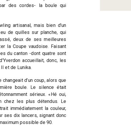
 par des cordes- la boule qui
wling artisanal, mais bien d’un
jeu de quilles sur planche, qui
 passé, deux de ses meilleures
ter la Coupe vaudoise. Faisant
tes du canton -dont quatre sont
’Yverdon accueillait, donc, les
II et de Lunika.
 changeait d’un coup, alors que
mière boule. Le silence était
étonnamment sérieux. «Hé oui,
-on chez les plus détendus. Le
rait immédiatement la couleur,
ur ses dix lancers, signant donc
n maximum possible de 90.