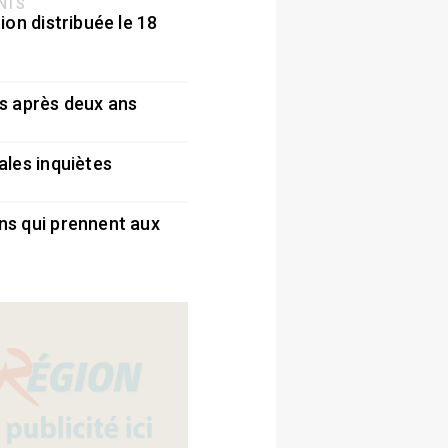
ENTS
ion distribuée le 18
5
s après deux ans
5
ales inquiètes
5
ns qui prennent aux
5