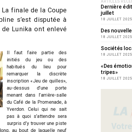
ARTICLES RÉC
Dernière édit
 La finale de la Coupe
juillet
pline s’est disputée à
18 JUILLET 202
 de Lunika ont enlevé
Des nouvelle
18 JUILLET 202
Sociétés loc
Il faut faire partie des
18 JUILLET 202
initiés du jeu ou des
«Des émotio
habitués du lieu pour
tripes»
remarquer la discrète
18 JUILLET 202
inscription «Jeu de quilles»,
au-dessus d’une porte
menant dans l’arrière-salle
du Café de la Promenade, à
Yverdon. Celui qui ne sait
pas à quoi s’attendre sera
surpris d’y trouver une piste
ong, au bout de laquelle neuf