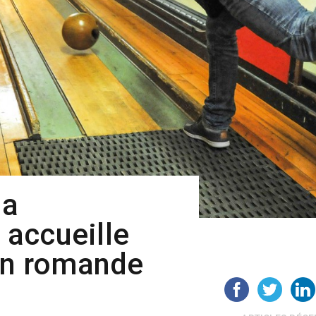
la
accueille
ion romande