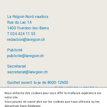
La Région Nord vaudois
Rue du Lac 14
1400 Yverdon-les-Bains
T 024 424 11 55
redaction@laregion.ch
Publicité
publicite@laregion.ch
Secrétariat
secretariat@laregion.ch
Guichet ouvert: lu-je de 8h00-12h00
(permanence téléphonique: 8h00 à 12h00 et 13h00 à
Nous utilisons des cookies pour vous offrir la meilleure expérience sur
17h00)
notre site.
Vous pouvez en savoir plus sur les cookies que nous utilisons ou les
© 2026 La Région SA
désactiver dans
Réglages
.