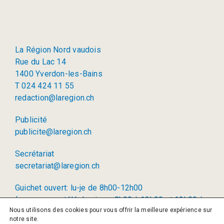
La Région Nord vaudois
Rue du Lac 14
1400 Yverdon-les-Bains
T 024 424 11 55
redaction@laregion.ch
Publicité
publicite@laregion.ch
Secrétariat
secretariat@laregion.ch
Guichet ouvert: lu-je de 8h00-12h00
(permanence téléphonique: 8h00 à 12h00 et 13h00 à
Nous utilisons des cookies pour vous offrir la meilleure expérience sur
17h00)
notre site.