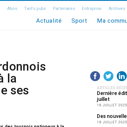
Abos
Tarifs pubs
Partenaires
Entreprise
Archives
Actualité
Sport
Ma comm
erdonnois
à la
de ses
ARTICLES RÉC
Dernière édit
juillet
18 JUILLET 202
Des nouvelle
18 JUILLET 202
r des tournois nationaux à la