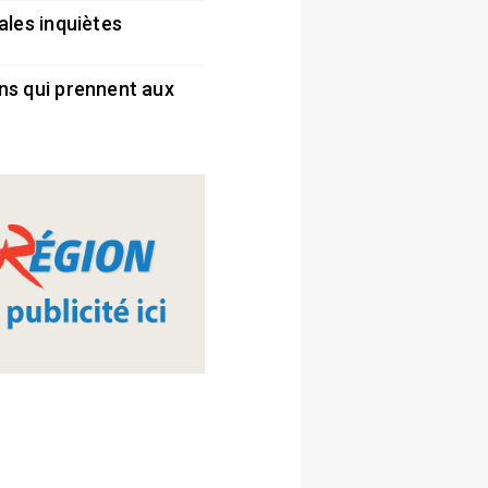
ales inquiètes
5
ns qui prennent aux
5