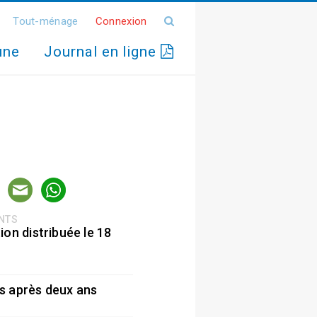
Tout-ménage
Connexion
une
Journal en ligne
ENTS
ion distribuée le 18
5
s après deux ans
5