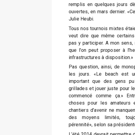
remplis en quelques jours dè
ouvertes, en mars dernier. «C
Julie Heubi.
Tous nos tournois mixtes étaie
veut dire que même certain
pas y participer. A mon sens, 
que l’on peut proposer à l’h
infrastructures à disposition.»
Pas question, ainsi, de monop
les jours. «Le beach est u
important que des gens puis
grillades et jouer juste pour le
commencé comme ça.» Entre
choses pour les amateurs e
chantiers d’avenir ne manquen
des moyens limités, touj
pérennité», selon sa président
L’été 2014 devrait permettre 