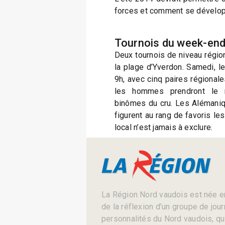
forces et comment se dévelop
Tournois du week-en
Deux tournois de niveau régio
la plage d’Yverdon. Samedi, l
9h, avec cinq paires régional
les hommes prendront le r
binômes du cru. Les Alémaniq
figurent au rang de favoris le
local n’est jamais à exclure.
La Région Nord vaudois est née en
de la réflexion d’un groupe de jou
personnalités du Nord vaudois, qui 