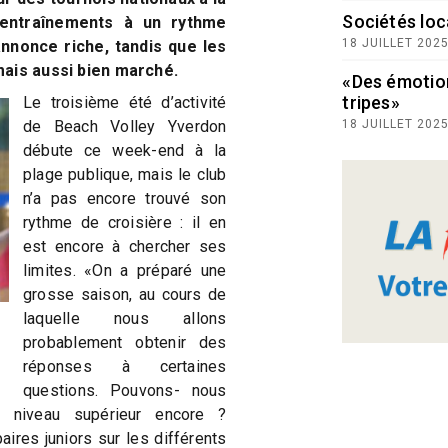
Sociétés loc
entraînements à un rythme
18 JUILLET 202
nnonce riche, tandis que les
mais aussi bien marché.
«Des émotio
tripes»
Le troisième été d’activité
de Beach Volley Yverdon
18 JUILLET 202
débute ce week-end à la
plage publique, mais le club
n’a pas encore trouvé son
rythme de croisière : il en
est encore à chercher ses
limites. «On a préparé une
grosse saison, au cours de
laquelle nous allons
probablement obtenir des
réponses à certaines
questions. Pouvons- nous
un niveau supérieur encore ?
res juniors sur les différents