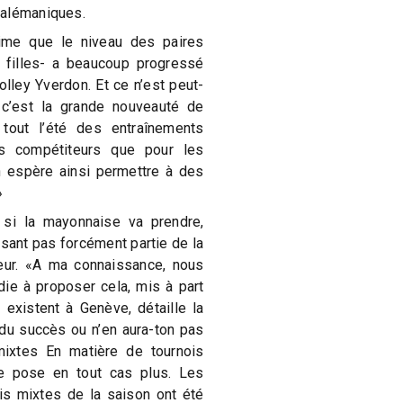
 alémaniques.
time que le niveau des paires
 filles- a beaucoup progressé
lley Yverdon. Et ce n’est peut-
 c’est la grande nouveauté de
tout l’été des entraînements
s compétiteurs que pour les
On espère ainsi permettre à des
»
r si la mayonnaise va prendre,
isant pas forcément partie de la
eur. «A ma connaissance, nous
e à proposer cela, mis à part
 existent à Genève, détaille la
 du succès ou n’en aura-ton pas
ixtes En matière de tournois
se pose en tout cas plus. Les
is mixtes de la saison ont été