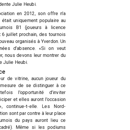
idente Julie Heubi.
ciation en 2012, son offre n’a
 était uniquement populaire au
urnois B1 (joueurs à licence
 6 juillet prochain, des tournois
nouveau organisés à Yverdon. Un
nées d’absence. «Si on veut
r, nous devons leur montrer du
 Julie Heubi.
ce
ur de vitrine, aucun joueur du
n mesure de se distinguer à ce
fois l’opportunité d’inviter
ciper et elles auront l’occasion
», continue-t-elle. Les Nord-
ion sont par contre à leur place
urnois du pays auront lieu ce
cadré). Même si les podiums