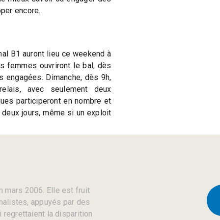
per encore.
d
nal B1 auront lieu ce weekend à
es femmes ouvriront le bal, dès
es engagées. Dimanche, dès 9h,
elais, avec seulement deux
ues participeront en nombre et
s deux jours, même si un exploit
 mars 2006. Elle est fruit
rnalistes, appuyés par des
regrettaient la disparition