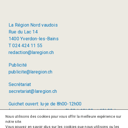
La Région Nord vaudois
Rue du Lac 14
1400 Yverdon-les-Bains
T 024 424 11 55
redaction@laregion.ch
Publicité
publicite@laregion.ch
Secrétariat
secretariat@laregion.ch
Guichet ouvert: lu-je de 8h00-12h00
(permanence téléphonique: 8h00 à 12h00 et 13h00 à
Nous utilisons des cookies pour vous offrir la meilleure expérience sur
17h00)
notre site.
Vous pouvez en savoir plus sur les cookies que nous utilisons ou les