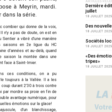
ARTICLES RÉC
Dernière édit
ppose à Meyrin, mardi.
juillet
r dans la série.
18 JUILLET 202
Des nouvelle
ic combier qui donne de la voix,
18 JUILLET 202
 Il n’y a pas de doute, on est en
du Sentier a vibré d’une manière
Sociétés loc
es saisons en 2e ligue du HC
18 JUILLET 202
aine d’années et au-delà, quand
«Des émotio
ue saison la montée dans une
tripes»
t face à Saint-Imier.
18 JUILLET 202
ns ces conditions, on a pu
e toujours à la Vallée. Il a les
le coup durant 2’30 à trois contre
ini par mordre sa proie en fin de
ouble avantage numérique, pour
quelles émotions sur la glace!
juscule, d’un blanchissage,