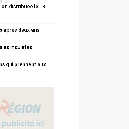
ENTS
ion distribuée le 18
5
s après deux ans
5
ales inquiètes
5
ns qui prennent aux
5