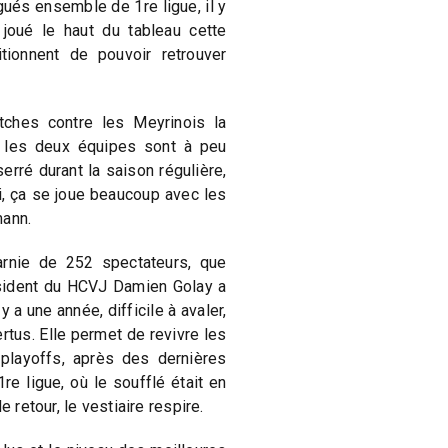
gués ensemble de 1re ligue, il y
joué le haut du tableau cette
tionnent de pouvoir retrouver
ches contre les Meyrinois la
, les deux équipes sont à peu
erré durant la saison régulière,
i, ça se joue beaucoup avec les
mann.
arnie de 252 spectateurs, que
ésident du HCVJ Damien Golay a
 y a une année, difficile à avaler,
tus. Elle permet de revivre les
playoffs, après des dernières
e ligue, où le soufflé était en
e retour, le vestiaire respire.