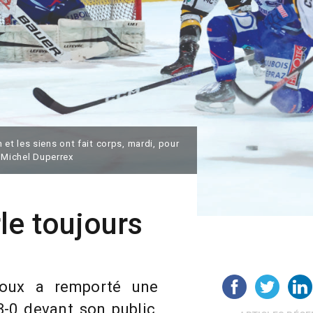
t les siens ont fait corps, mardi, pour
 Michel Duperrex
le toujours
oux a remporté une
3-0 devant son public,