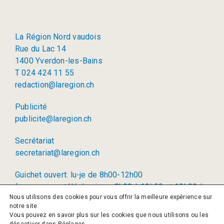
La Région Nord vaudois
Rue du Lac 14
1400 Yverdon-les-Bains
T 024 424 11 55
redaction@laregion.ch
Publicité
publicite@laregion.ch
Secrétariat
secretariat@laregion.ch
Guichet ouvert: lu-je de 8h00-12h00
(permanence téléphonique: 8h00 à 12h00 et 13h00 à
Nous utilisons des cookies pour vous offrir la meilleure expérience sur
17h00)
notre site.
Vous pouvez en savoir plus sur les cookies que nous utilisons ou les
© 2026 La Région SA