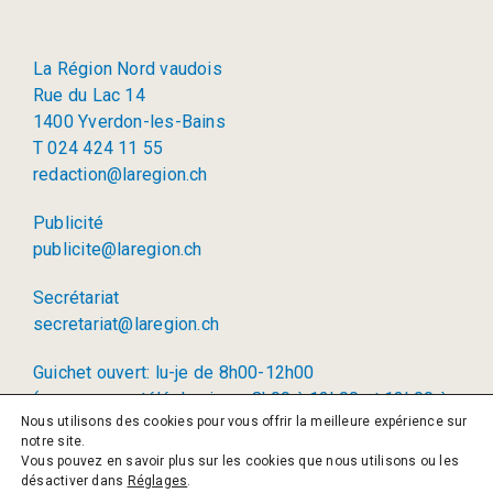
La Région Nord vaudois
Rue du Lac 14
1400 Yverdon-les-Bains
T 024 424 11 55
redaction@laregion.ch
Publicité
publicite@laregion.ch
Secrétariat
secretariat@laregion.ch
Guichet ouvert: lu-je de 8h00-12h00
(permanence téléphonique: 8h00 à 12h00 et 13h00 à
Nous utilisons des cookies pour vous offrir la meilleure expérience sur
17h00)
notre site.
Vous pouvez en savoir plus sur les cookies que nous utilisons ou les
© 2026 La Région SA
désactiver dans
Réglages
.