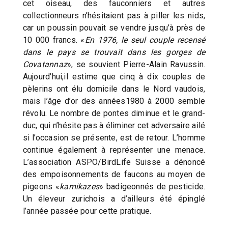
cet oiseau, des fauconniers et autres
collectionneurs n’hésitaient pas à piller les nids,
car un poussin pouvait se vendre jusqu’à près de
10 000 francs. «
En 1976, le seul couple recensé
dans le pays se trouvait dans les gorges de
Covatannaz
», se souvient Pierre-Alain Ravussin.
Aujourd’hui,il estime que cinq à dix couples de
pèlerins ont élu domicile dans le Nord vaudois,
mais l’âge d’or des années1980 à 2000 semble
révolu. Le nombre de pontes diminue et le grand-
duc, qui n’hésite pas à éliminer cet adversaire ailé
si l’occasion se présente, est de retour. L’homme
continue également à représenter une menace.
L’association ASPO/BirdLife Suisse a dénoncé
des empoisonnements de faucons au moyen de
pigeons «
kamikazes
» badigeonnés de pesticide.
Un éleveur zurichois a d’ailleurs été épinglé
l’année passée pour cette pratique.