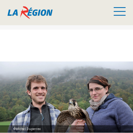
©Michel Duperrex