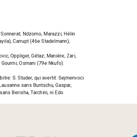
0
, Sonnerat; Ndzomo, Marazzi; Hélin
ila), Carrupt (46e Stadelmann);
vic, Oppliger, Gétaz; Manière; Zari,
, Gourmi; Osmani (79e Nkufo).
itre: S. Studer, qui avertit: Sejmenvoci
). Lausanne sans Buntschu, Gaspar,
sans Berisha, Tarchini, ni Edo