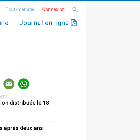
Tout-ménage
Connexion
une
Journal en ligne
ENTS
ion distribuée le 18
5
s après deux ans
5