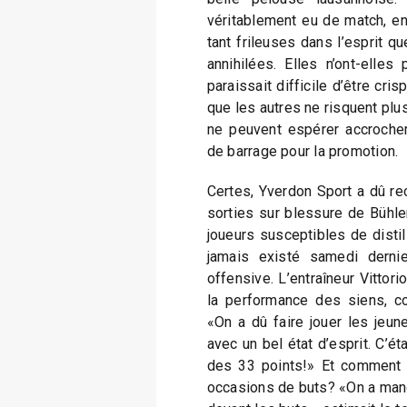
véritablement eu de match, en
tant frileuses dans l’esprit q
annihilées. Elles n’ont-elles
paraissait difficile d’être cris
que les autres ne risquent plu
ne peuvent espérer accroche
de barrage pour la promotion.
Certes, Yverdon Sport a dû r
sorties sur blessure de Bühle
joueurs susceptibles de distil
jamais existé samedi dernie
offensive. L’entraîneur Vittori
la performance des siens, c
«On a dû faire jouer les jeune
avec un bel état d’esprit. C’é
des 33 points!» Et comment e
occasions de buts? «On a manq