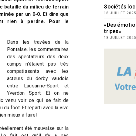
Sociétés loc
 bataille du milieu de terrain
18 JUILLET 202
minée par un 0-0. Et dire que
nt rien à perdre. Pour le
«Des émotio
tripes»
18 JUILLET 202
Dans les travées de la
Pontaise, les commentaires
des spectateurs des deux
camps n’étaient pas très
compatissants avec les
acteurs du derby vaudois
entre Lausanne-Sport et
Yverdon Sport. Et on ne
ic venu voir ce qui se fait de
 du foot. Et reparti avec la vive
ien mieux à faire!
 réellement été mauvaise sur la
 Le fait est qu’il n’y a pas