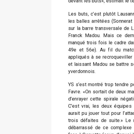
devant les buts», estimait le t
Les buts, c’est plutôt Lausann
les balles arrêtées (Sonnerat
sur la barre transversale de L
Franck Madou. Mais ce derni
manqué trois fois le cadre da
49e et 56e). Au fil du matc
appliqués à se recroqueviller 
et laissant Madou se battre s
yverdonnois.
YS s’est montré trop tendre p
Favre. «On sortait de deux mat
d’enrayer cette spirale négati
C’est vrai, les deux équipes
aurait pu jouer tout pour l’at
trois défaites de suite.» Le
débarrassé de ce complexe p