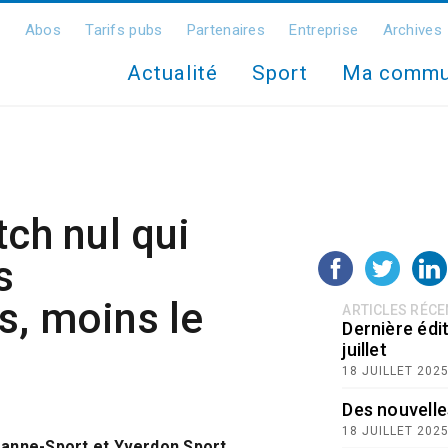
Abos
Tarifs pubs
Partenaires
Entreprise
Archives
Actualité
Sport
Ma comm
tch nul qui
s
s, moins le
ARTICLES RÉC
Dernière édit
juillet
18 JUILLET 202
Des nouvelle
18 JUILLET 202
sanne-Sport et Yverdon Sport