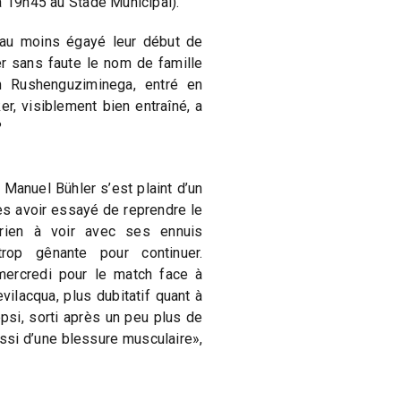
à 19h45 au Stade Municipal).
 au moins égayé leur début de
r sans faute le nom de famille
n Rushenguziminega, entré en
r, visiblement bien entraîné, a
?
Manuel Bühler s’est plaint d’un
ès avoir essayé de reprendre le
a rien à voir avec ses ennuis
rop gênante pour continuer.
mercredi pour le match face à
vilacqua, plus dubitatif quant à
psi, sorti après un peu plus de
ussi d’une blessure musculaire»,