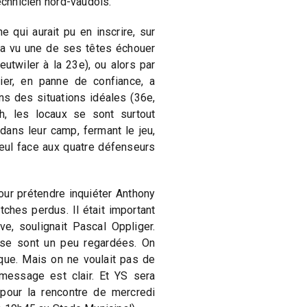
echnicien nord-vaudois.
e qui aurait pu en inscrire, sur
 a vu une de ses têtes échouer
eutwiler à la 23e), ou alors par
er, en panne de confiance, a
ns des situations idéales (36e,
h, les locaux se sont surtout
dans leur camp, fermant le jeu,
eul face aux quatre défenseurs
our prétendre inquiéter Anthony
ches perdus. Il était important
ve, soulignait Pascal Oppliger.
 se sont un peu regardées. On
taque. Mais on ne voulait pas de
 message est clair. Et YS sera
our la rencontre de mercredi