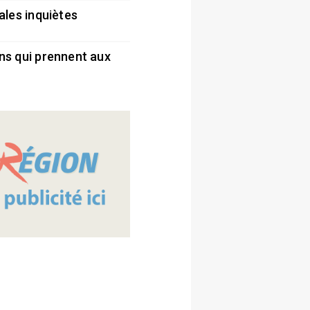
ales inquiètes
5
ns qui prennent aux
5