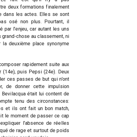
tre deux formations finalement
ue dans les actes. Elles se sont
 pas osé non plus. Pourtant, il
pé par l’enjeu, car autant les uns
s grand-chose au classement, ni
r la deuxième place synonyme
ecomposer rapidement suite aux
r (14e), puis Pepsi (24e). Deux
ler ces passes de but qui n’ont
r, de donner cette impulsion
o Bevilacqua était lui content de
ompte tenu des circonstances:
s et ils ont fait un bon match,
tait le moment de passer ce cap
xpliquer l’absence de réelles
ué de rage et surtout de poids