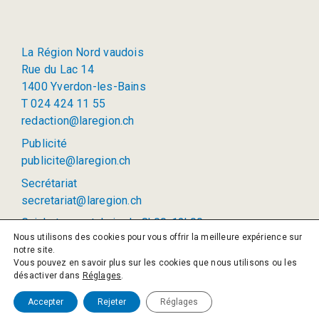
La Région Nord vaudois
Rue du Lac 14
1400 Yverdon-les-Bains
T 024 424 11 55
redaction@laregion.ch
Publicité
publicite@laregion.ch
Secrétariat
secretariat@laregion.ch
Guichet ouvert: lu-je de 8h00-12h00
Nous utilisons des cookies pour vous offrir la meilleure expérience sur
(permanence téléphonique: 8h00 à 12h00 et 13h00 à
notre site.
17h00)
Vous pouvez en savoir plus sur les cookies que nous utilisons ou les
désactiver dans
Réglages
.
© 2026 La Région SA
Politique de confidentialité
Accepter
Rejeter
Réglages