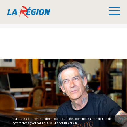
L'artiste adore chiner des pièces oubliées comme les enseignes de
commerces yverdonnois. © Michel Duvoisin