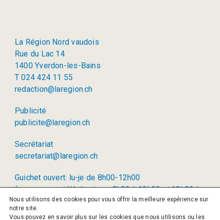
La Région Nord vaudois
Rue du Lac 14
1400 Yverdon-les-Bains
T 024 424 11 55
redaction@laregion.ch
Publicité
publicite@laregion.ch
Secrétariat
secretariat@laregion.ch
Guichet ouvert: lu-je de 8h00-12h00
(permanence téléphonique: 8h00 à 12h00 et 13h00 à
Nous utilisons des cookies pour vous offrir la meilleure expérience sur
17h00)
notre site.
Vous pouvez en savoir plus sur les cookies que nous utilisons ou les