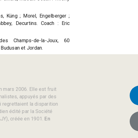
s, Küng ; Morel, Engelberger ;
bbey, Decurtins. Coach : Eric
es Champs-de-la-Joux, 60
 Budusan et Jordan.
 mars 2006. Elle est fruit
rnalistes, appuyés par des
regrettaient la disparition
ien édité par la Société
JY), créée en 1901.
En