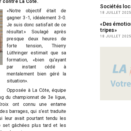
r contre La Côte.
Sociétés loc
«Notre objectif était de
18 JUILLET 202
gagner 3-1, idéalement 3-0.
«Des émotio
Je suis donc satisfait de ce
tripes»
résultat.» Soulagé après
18 JUILLET 202
presque deux heures de
forte tension, Thierry
Lüthringer estimait que sa
formation, «bien qu’ayant
par instant cédé à
mentalement bien géré la
situation».
Opposée à La Côte, équipe
ng du championnat de 3e ligue,
Croix ont connu une entame
es barrages, qui s’est traduite
ui leur avait pourtant tendu les
 set gâchées plus tard et les