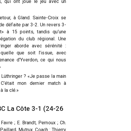
 qui ont joué le jeu avec un
etour, à Gland. Sainte-Croix se
e défaite par 3-2. Un revers 3-
t» à 15 points, tandis qu’une
elégation du club régional. Une
ringer aborde avec sérénité :
quelle que soit l’issue, avec
venance d’Yverdon, ce qui nous
»
 Lüthringer ? «Je passe la main
C’était mon dernier match à
à la clé.»
BC La Côte 3-1 (24-26
, Favre ; E. Brandt, Pernoux ; Ch.
 Paillard, Mutrux. Coach : Thierry