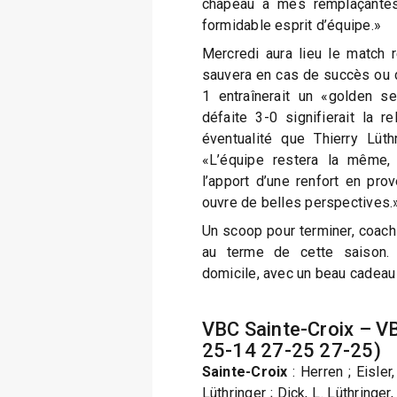
chapeau à mes remplaçantes,
formidable esprit d’équipe.»
Mercredi aura lieu le match r
sauvera en cas de succès ou d
1 entraînerait un «golden se
défaite 3-0 signifierait la r
éventualité que Thierry Lüth
«L’équipe restera la même, 
l’apport d’une renfort en pro
ouvre de belles perspectives.
Un scoop pour terminer, coach
au terme de cette saison. 
domicile, avec un beau cadeau 
VBC Sainte-Croix – V
25-14 27-25 27-25)
Sainte-Croix
: Herren ; Eisler
Lüthringer ; Dick, L. Lüthringer,