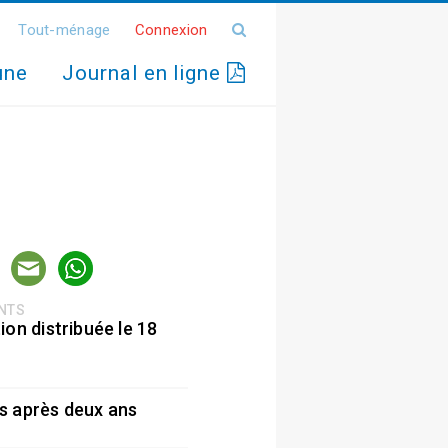
Tout-ménage
Connexion
une
Journal en ligne
ENTS
ion distribuée le 18
5
s après deux ans
5