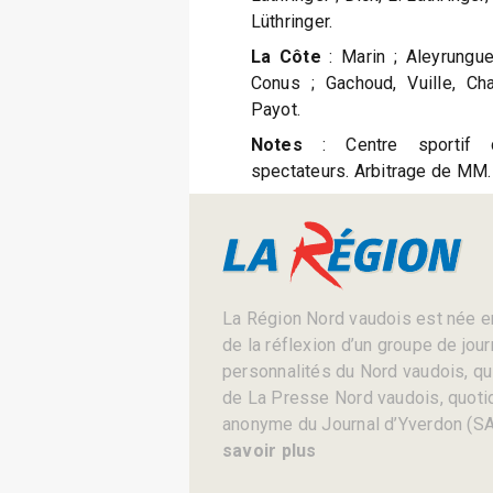
Lüthringer.
La Côte
: Marin ; Aleyrungue
Conus ; Gachoud, Vuille, Cha
Payot.
Notes
: Centre sportif d
spectateurs. Arbitrage de MM.
La Région Nord vaudois est née en
de la réflexion d’un groupe de jou
personnalités du Nord vaudois, qui 
de La Presse Nord vaudois, quotid
anonyme du Journal d’Yverdon (SA
savoir plus