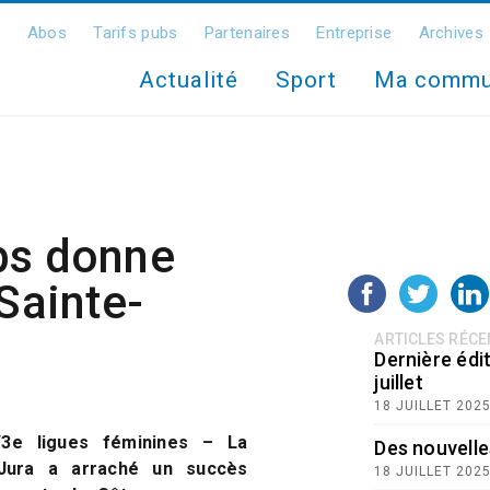
Abos
Tarifs pubs
Partenaires
Entreprise
Archives
Actualité
Sport
Ma comm
ps donne
 Sainte-
ARTICLES RÉC
Dernière édit
juillet
18 JUILLET 202
/3e ligues féminines – La
Des nouvelle
Jura a arraché un succès
18 JUILLET 202