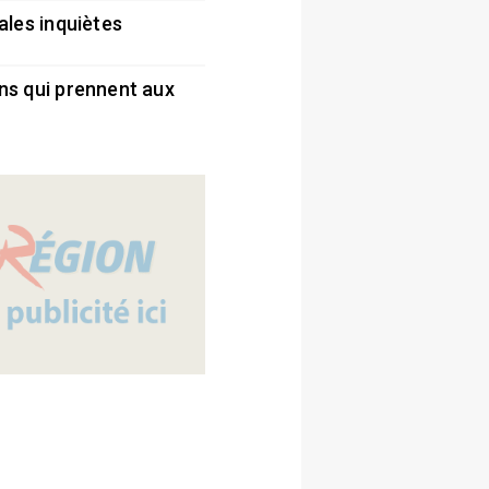
ales inquiètes
5
ns qui prennent aux
5