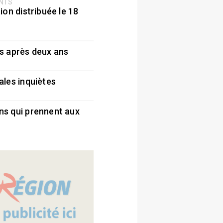
ENTS
ion distribuée le 18
5
s après deux ans
5
ales inquiètes
5
ns qui prennent aux
5