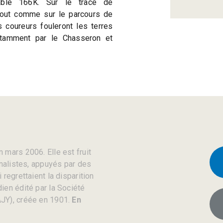
able 166K. Sur le tracé de
 tout comme sur le parcours de
 coureurs fouleront les terres
tamment par le Chasseron et
 mars 2006. Elle est fruit
rnalistes, appuyés par des
regrettaient la disparition
ien édité par la Société
JY), créée en 1901.
En