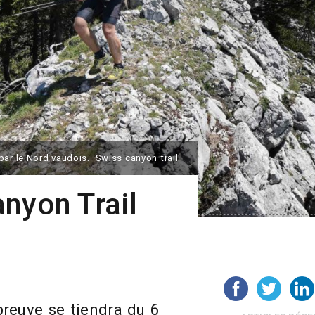
par le Nord vaudois. Swiss canyon trail
nyon Trail
preuve se tiendra du 6