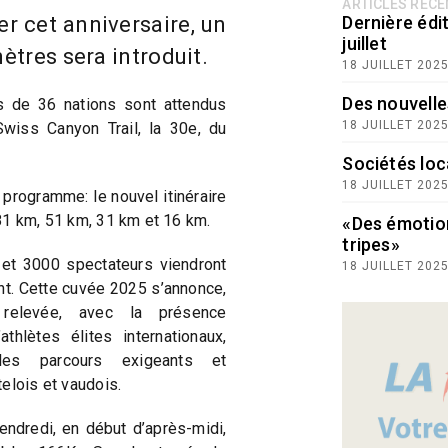
ARTICLES RÉC
er cet anniversaire, un
Dernière édit
juillet
mètres sera introduit.
18 JUILLET 202
Des nouvelle
 de 36 nations sont attendus
18 JUILLET 202
wiss Canyon Trail, la 30e, du
Sociétés loc
18 JUILLET 202
programme: le nouvel itinéraire
81 km, 51 km, 31 km et 16 km.
«Des émotio
tripes»
et 3000 spectateurs viendront
18 JUILLET 202
nt. Cette cuvée 2025 s’annonce,
t relevée, avec la présence
thlètes élites internationaux,
les parcours exigeants et
elois et vaudois.
ndredi, en début d’après-midi,