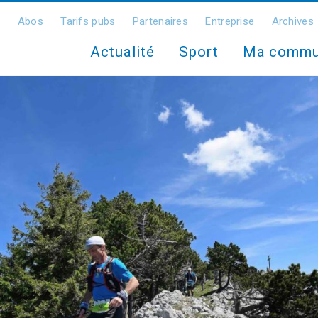
Abos
Tarifs pubs
Partenaires
Entreprise
Archives
Actualité
Sport
Ma comm