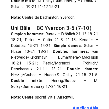
Double mixte:
M. Golay/Dumartheray – Girona/ O.
Schaller 19-21 21-17 15-21.
Note:
Centre de badminton, Yverdon.
Uni Bâle – BC Yverdon 3-5 (7-10)
Simples hommes:
Rusev – Fröhlich 21-12 18-21
18-21; Petric – Colin 21-8 21-18; Kessler –
Debétaz 15-21 14-21.
Simple dames:
Schär –
Huser 10-21 18-21.
Doubles hommes:
van
Rietvelde/Kirchmayr – Dumartheray/MacHugh
18-21 15-21; Petric/Martucci – Fröhlich/
Deschenaux 21-11 23-21.
Double dames:
Herzig/Gruber – Huser/S. Golay 21-15 21-5.
Double mixte:
Herzig/Rusev – M.
Golay/Dumartheray 17-21 16-21.
Note:
Centre sportif Vitis, Allschwil.
Aurélien Abla