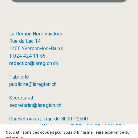
La Région Nord vaudois
Rue du Lac 14
1400 Yverdon-les-Bains
T 024 424 11 55
redaction@laregion.ch
Publicité
publicite@laregion.ch
Secrétariat
secretariat@laregion.ch
Guichet ouvert: lu-je de 8h00-12h00
(permanence téléphonique: 8h00 à 12h00 et 13h00 à
Nous utilisons des cookies pour vous offrir la meilleure expérience sur
17h00)