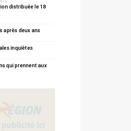
ENTS
ion distribuée le 18
5
s après deux ans
5
ales inquiètes
5
ns qui prennent aux
5