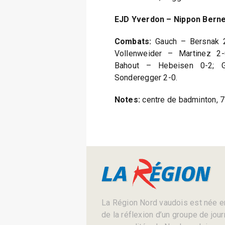
EJD Yverdon – Nippon Berne
Combats:
Gauch – Bersnak 
Vollenweider – Martinez 2
Bahout – Hebeisen 0-2; 
Sonderegger 2-0.
Notes:
centre de badminton, 7
La Région Nord vaudois est née en
de la réflexion d’un groupe de jou