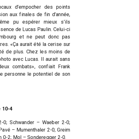
locaux d’empocher des points
ion aux finales de fin d’année,
même pu espérer mieux s’ils
bsence de Lucas Paulin. Celui-ci
embourg et ne peut donc pas
res. «Ça aurait été la cerise sur
ité de plus. Chez les moins de
 photo avec Lucas. Il aurait sans
eux combats», confiait Frank
ue personne le potentiel de son
 10-4
2-0; Schwander – Waeber 2-0;
 Pavé – Mumenthaler 2-0; Greim
n 0-2; Mol – Sonderegger 2-0.