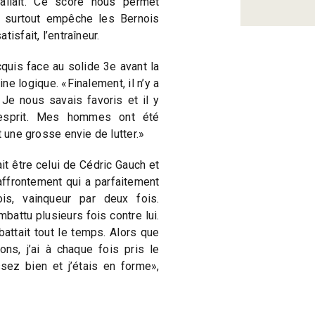
fallait. Ce score nous permet
 surtout empêche les Bernois
isfait, l’entraîneur.
uis face au solide 3e avant la
ne logique. «Finalement, il n’y a
 Je nous savais favoris et il y
’esprit. Mes hommes ont été
t une grosse envie de lutter.»
it être celui de Cédric Gauch et
affrontement qui a parfaitement
ois, vainqueur par deux fois.
mbattu plusieurs fois contre lui.
battait tout le temps. Alors que
ons, j’ai à chaque fois pris le
ez bien et j’étais en forme»,