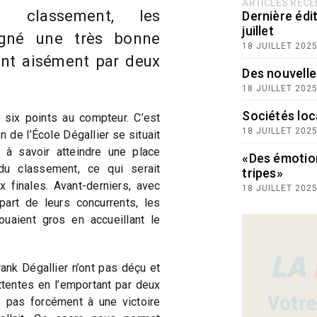
ARTICLES RÉC
 classement, les
Dernière édit
juillet
igné une très bonne
18 JUILLET 202
nt aisément par deux
Des nouvelle
18 JUILLET 202
Sociétés loc
 six points au compteur. C’est
18 JUILLET 202
 de l’École Dégallier se situait
 à savoir atteindre une place
«Des émotio
du classement, ce qui serait
tripes»
 finales. Avant-derniers, avec
18 JUILLET 202
art de leurs concurrents, les
ouaient gros en accueillant le
nk Dégallier n’ont pas déçu et
tentes en l’emportant par deux
s pas forcément à une victoire