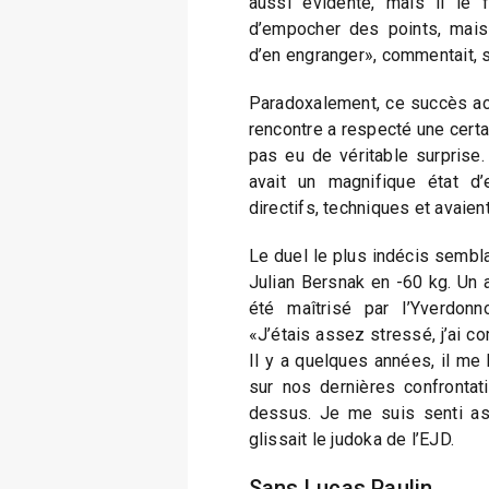
aussi évidente, mais il le 
d’empocher des points, mais
d’en engranger», commentait, sat
Paradoxalement, ce succès acq
rencontre a respecté une certai
pas eu de véritable surprise.
avait un magnifique état d
directifs, techniques et avaien
Le duel le plus indécis sembla
Julian Bersnak en -60 kg. Un 
été maîtrisé par l’Yverdonn
«J’étais assez stressé, j’ai co
Il y a quelques années, il me 
sur nos dernières confrontati
dessus. Je me suis senti ass
glissait le judoka de l’EJD.
Sans Lucas Paulin