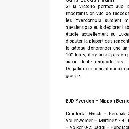
Si la victoire permet aux 
importants en vue de l’access
les Yverdonnois auraient 
n’avaient pas eu à déplorer l’a
étudie actuellement au Lux
disputer la plupart des rencont
le gâteau d’engranger une un
100 kilos, il n’y aurait pas eu
aucun doute remporté ses d
Dégallier qui connaît mieux q
groupe.
EJD Yverdon – Nippon Berne
Combats:
Gauch – Bersnak 
Vollenweider – Martinez 2-0;
– Völker 0-2; Jäggi – Hebeise