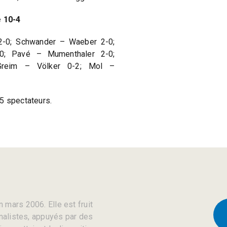
 10-4
2-0; Schwander – Waeber 2-0;
-0; Pavé – Mumenthaler 2-0;
Greim – Völker 0-2; Mol –
5 spectateurs.
 mars 2006. Elle est fruit
rnalistes, appuyés par des