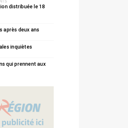
ENTS
ion distribuée le 18
5
s après deux ans
5
ales inquiètes
5
ns qui prennent aux
5