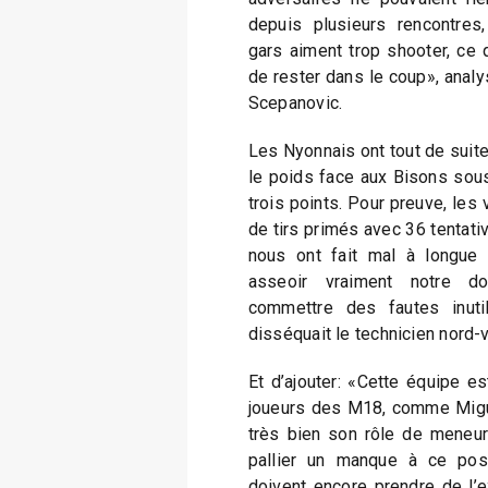
depuis plusieurs rencontre
gars aiment trop shooter, ce 
de rester dans le coup», analy
Scepanovic.
Les Nyonnais ont tout de suite
le poids face aux Bisons sous
trois points. Pour preuve, les 
de tirs primés avec 36 tentati
nous ont fait mal à longue d
asseoir vraiment notre d
commettre des fautes inuti
disséquait le technicien nord-
Et d’ajouter: «Cette équipe es
joueurs des M18, comme Miguel
très bien son rôle de meneu
pallier un manque à ce pos
doivent encore prendre de l’e