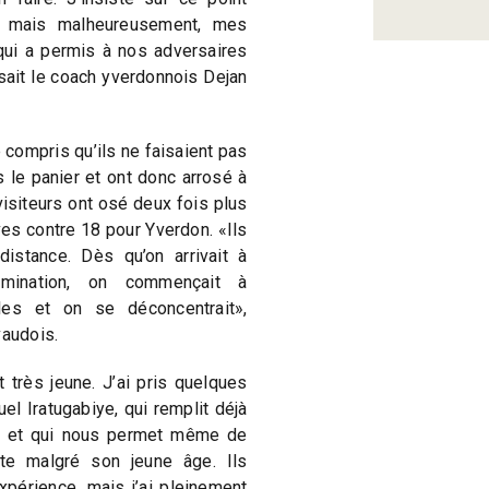
s, mais malheureusement, mes
qui a permis à nos adversaires
sait le coach yverdonnois Dejan
 compris qu’ils ne faisaient pas
 le panier et ont donc arrosé à
visiteurs ont osé deux fois plus
ves contre 18 pour Yverdon. «Ils
istance. Dès qu’on arrivait à
omination, on commençait à
les et on se déconcentrait»,
vaudois.
t très jeune. J’ai pris quelques
 Iratugabiye, qui remplit déjà
r et qui nous permet même de
te malgré son jeune âge. Ils
xpérience, mais j’ai pleinement