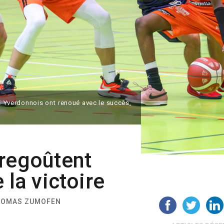
es Yverdonnois ont renoué avec le succès,
 regoûtent
 la victoire
THOMAS ZUMOFEN