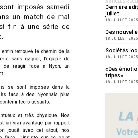
ARTICLES RÉC
 sont imposés samedi
Dernière édit
juillet
ans un match de mal
18 JUILLET 202
si fin à une série de
Des nouvelle
e.
18 JUILLET 202
Sociétés loc
enfin retrouvé le chemin de la
18 JUILLET 202
érie sans gagner, l’équipe de
t de réagir face à Nyon, un
«Des émotio
t.
tripes»
18 JUILLET 202
ois se sont imposés dans la
airs face à des Nyonnais plus
à contenir leurs assauts.
entueux et très physique. Nos
st un vrai avantage par rapport
n jouait avec cet atout, nos
 faire. J’insiste sur ce point