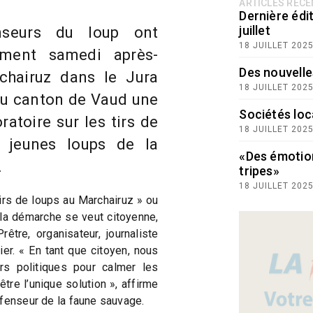
ARTICLES RÉC
Dernière édit
juillet
nseurs du loup ont
18 JUILLET 202
ement samedi après-
Des nouvelle
chairuz dans le Jura
18 JUILLET 202
 du canton de Vaud une
Sociétés loc
atoire sur les tirs de
18 JUILLET 202
x jeunes loups de la
«Des émotio
.
tripes»
18 JUILLET 202
irs de loups au Marchairuz » ou
 la démarche se veut citoyenne,
être, organisateur, journaliste
ier. « En tant que citoyen, nous
irs politiques pour calmer les
être l’unique solution », affirme
éfenseur de la faune sauvage.