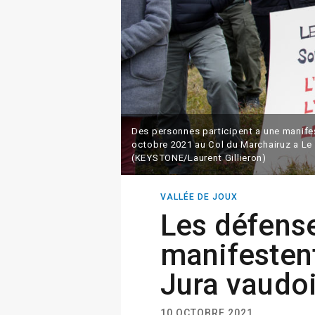
Des personnes participent a une manifes
octobre 2021 au Col du Marchairuz a Le
(KEYSTONE/Laurent Gillieron)
VALLÉE DE JOUX
Les défens
manifestent
Jura vaudo
10 OCTOBRE 2021