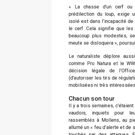
« La chasse d’un cerf ou d
prédilection du loup, exige u
isolé est dans l’incapacité d
le cerf. Cela signifie que les
beaucoup plus modestes, se 
meute se disloquera », poursuit
Le naturaliste déplore aussi
comme Pro Natura et le WWF.
décision légale de l’Offic
(d’autoriser les tirs de régulat
mobilisées ni très intéressées »
Chacun son tour
Il y a trois semaines, c’étaien
vaudois, inquiets pour leu
rassemblés à Mollens, au pie
allumé un « feu d’alerte et de s
touchés par des attaques. E