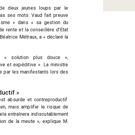
 de deux jeunes loups par le
as ses mots: Vaud fait preuve
risme » dans « sa gestion du
e rente et la conseillère d’Etat
Béatrice Métraux, a « déclaré la
ne « solution plus douce »,
ive et expéditive ». La ministre
ée par les manifestants lors des
uctif »
st absurde et contreproductif.
en, mais amplifie le risque de
ela entraînera indiscutablement
ion de la meute », explique M.