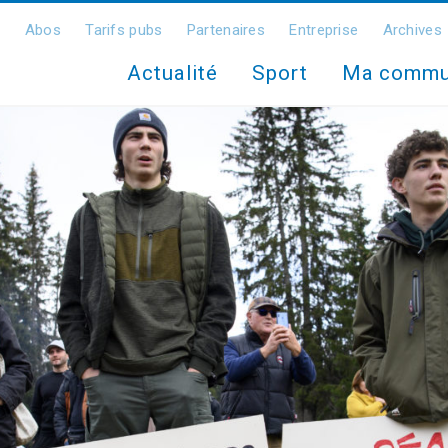
Abos
Tarifs pubs
Partenaires
Entreprise
Archives
Actualité
Sport
Ma comm