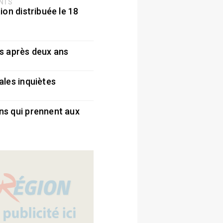
ENTS
ion distribuée le 18
5
s après deux ans
5
ales inquiètes
5
ns qui prennent aux
5