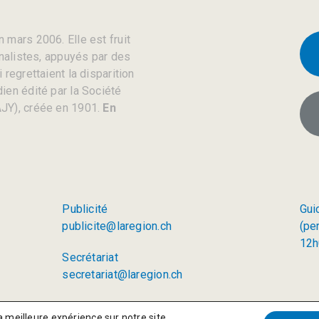
 mars 2006. Elle est fruit
rnalistes, appuyés par des
regrettaient la disparition
ien édité par la Société
JY), créée en 1901.
En
Publicité
Gui
publicite@laregion.ch
(pe
12h
Secrétariat
secretariat@laregion.ch
a meilleure expérience sur notre site.