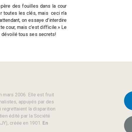
spère des fouilles dans la cour
r toutes les clés, mais ceci n’a
ttendant, on essaye d’interdire
 cour, mais c’est difficile.» Le
 dévoilé tous ses secrets!
 mars 2006. Elle est fruit
rnalistes, appuyés par des
regrettaient la disparition
ien édité par la Société
JY), créée en 1901.
En