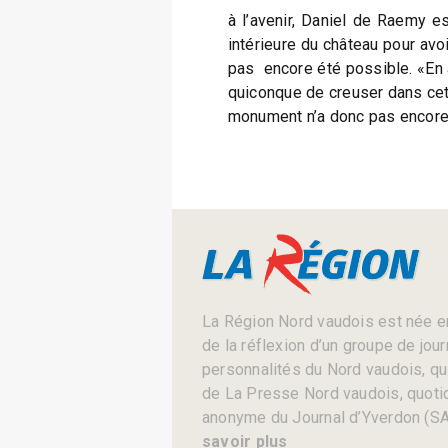
à l’avenir, Daniel de Raemy e
intérieure du château pour avoi
pas encore été possible. «En a
quiconque de creuser dans cette
monument n’a donc pas encore
La Région Nord vaudois est née en
de la réflexion d’un groupe de jou
personnalités du Nord vaudois, qui 
de La Presse Nord vaudois, quotid
anonyme du Journal d’Yverdon (SA
savoir plus