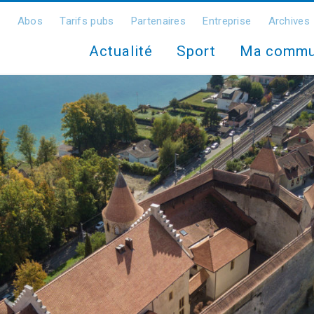
Abos
Tarifs pubs
Partenaires
Entreprise
Archives
Actualité
Sport
Ma comm