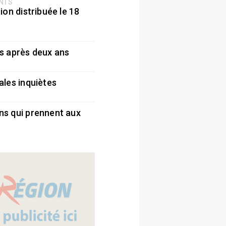
ENTS
ion distribuée le 18
5
s après deux ans
5
ales inquiètes
5
ns qui prennent aux
5