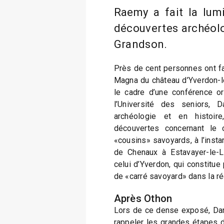
Raemy a fait la lumi
découvertes archéol
Grandson.
Près de cent personnes ont fai
Magna du château d’Yverdon-le
le cadre d’une conférence o
l’Université des seniors, 
archéologie et en histoir
découvertes concernant le
«cousins» savoyards, à l’instar
de Chenaux à Estavayer-le-
celui d’Yverdon, qui constitue
de «carré savoyard» dans la ré
Après Othon
Lors de ce dense exposé, Da
rappeler les grandes étapes 