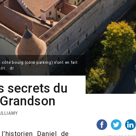
s côté bourg (côté parking) n’ont en fait
tôt. dr
s secrets du
 Grandson
VULLIAMY
’historien Daniel de