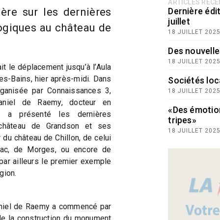
ARTICLES RÉC
ère sur les dernières
Dernière édit
juillet
ogiques au château de
18 JUILLET 202
Des nouvelle
18 JUILLET 202
t le déplacement jusqu’à l’Aula
s-Bains, hier après-midi. Dans
Sociétés loc
rganisée par Connaissances 3,
18 JUILLET 202
Daniel de Raemy, docteur en
«Des émotio
e, a présenté les dernières
tripes»
 château de Grandson et ses
18 JUILLET 202
 du château de Chillon, de celui
Lac, de Morges, ou encore de
 par ailleurs le premier exemple
gion.
niel de Raemy a commencé par
de la construction du monument